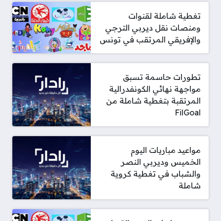
تغطية شاملة لقنوات
ومنصات نقل ديربي الترجي
والإفريقي المرتقب في تونس
تطورات حاسمة تسبق
مواجهة نهائي الكونفدرالية
المرتقبة بتغطية شاملة من
FilGoal
مواعيد مباريات اليوم
الخميس وديربي النصر
والشباب في تغطية كروية
شاملة