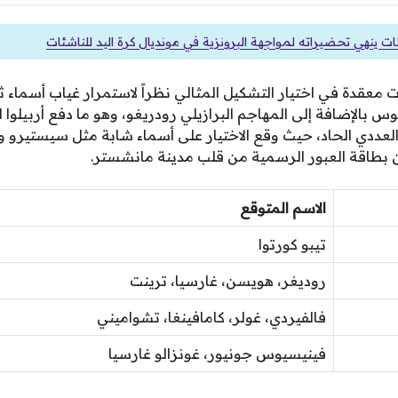
ت ينهي تحضيراته لمواجهة البرونزية في مونديال كرة اليد للناشئات
ت معقدة في اختيار التشكيل المثالي نظراً لاستمرار غياب أسماء ث
وس بالإضافة إلى المهاجم البرازيلي رودريغو، وهو ما دفع أربيلوا 
لعددي الحاد، حيث وقع الاختيار على أسماء شابة مثل سيستيرو و
 بطاقة العبور الرسمية من قلب مدينة مانشستر.
الاسم المتوقع
تيبو كورتوا
روديغر، هويسن، غارسيا، ترينت
فالفيردي، غولر، كامافينغا، تشواميني
فينيسيوس جونيور، غونزالو غارسيا