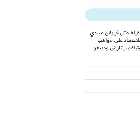
قيلة مثل فيرلان ميندي
للاعتماد على مواهب
تياغو بيتارش ودييغو