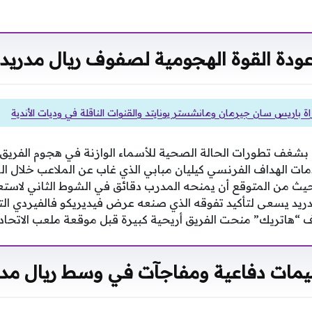
ودة القوة الهجومية لصفوف ريال مدريد
ة باريس سان جيرمان ومانشستر يونايتد والقنوات الناقلة في وديات الأندية
 بشغف تطورات الحالة الصحية للأسماء الوازنة في هجوم الفريق، 
دمات الهداف الفرنسي كيليان مبابي الذي غاب عن الملاعب خلال ا
يث من المتوقع أن يمنحه المدرب دقائق في الشوط الثاني لاستع
دريد يسعى لتأكيد تفوقه الذي صنعه عرض فيديريكو فالفيردي الت
ف “هاتريك” منحت الفريق أريحية كبيرة قبل موقعة ملعب الاتحاد.
يمات دفاعية ومفاجآت في وسط ريال مدر