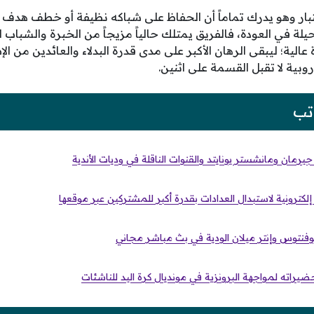
ختبار وهو يدرك تماماً أن الحفاظ على شباكه نظيفة أو خطف ه
في العودة، فالفريق يمتلك حالياً مزيجاً من الخبرة والشباب ا
 عالية؛ ليبقى الرهان الأكبر على مدى قدرة البدلاء والعائدين من ال
روبية لا تقبل القسمة على اثنين.
تب
رمان ومانشستر يونايتد والقنوات الناقلة في وديات الأندية
 إلكترونية لاستبدال العدادات بقدرة أكبر للمشتركين عبر موقعها
 يوفنتوس وإنتر ميلان الودية في بث مباشر مجاني
يراته لمواجهة البرونزية في مونديال كرة اليد للناشئات