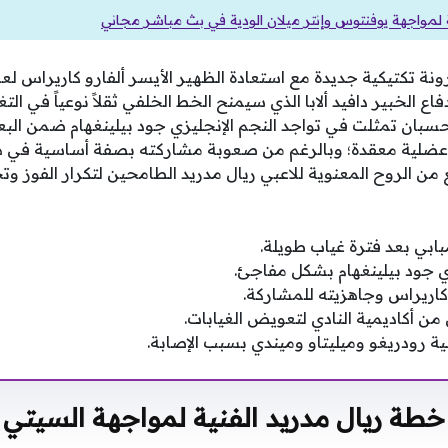
لة لمواجهة يوفنتوس وإنتر ميلان الودية في بث مباشر مجاني
ة تكتيكية جديدة مع استعادة الظهير الأيسر ألفارو كاريراس لعافيت
 الخبير دافيد ألابا الذي سيمنح الخط الخلفي ثقلاً نوعياً في التغط
حسبان تمثلت في تواجد النجم الإنجليزي جود بيلينغهام ضمن البعث
عضلية معقدة؛ وبالرغم من صعوبة مشاركته بصفة أساسية في هذا
ع من الروح المعنوية للاعبي ريال مدريد الطامحين لتكرار الفوز و
بابي بعد فترة غياب طويلة.
زي جود بيلينغهام بشكل مفاجئ.
 كاريراس وجاهزيته للمشاركة.
من أكاديمية النادي لتعويض الغيابات.
ة رودريغو وميليتاو وميندي بسبب الإصابة.
خطة ريال مدريد الفنية لمواجهة السيتي