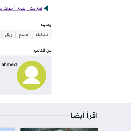
لغز مكان يلديز.. أحداث مثيرة في مسل
وسوم:
تشكيلة
حسم
ريال
عن الكاتب
ahmed
اقرأ أيضا