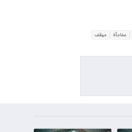
مفاجأة
موقف