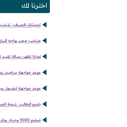
اخترنا لك
تحديثات الصرف.. تذبذب أسعا
منتخب مصر يواجه البرازيل وديًا فجر 7 يونيو
لماذا تظهر رسالة تقييد 
موعد مواجهة بيراميدز وز
موعد مواجهة ليفربول وبا
باسم الطالب.. نتيجة الصف 
تسليم 5000 وحدة.. وزارة الإسكان تنهي مرحلة جديدة بمشروع سكن لكل المصريين