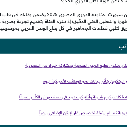
شف عن هوية بطل الدوري الجديد.
حصولك على تردد قناة أون سبورت لمتابعة الدوري المص
طورة والتحليل الفني الدقيق؛ إذ تلتزم القناة بتقديم تجربة بصري
ريق لتلبي تطلعات الجماهير في كل بقاع الوطن العربي بموضوعية 
تب
تام منتدى تعليم المهن الصحية بمشاركة خبراء من السعودية
البيتكوين يتأثر ببيانات نمو الوظائف الأمريكية اليوم
ة كلاسيكو برشلونة وأتلتيكو مدريد في نصف نهائي الكأس مجانًا