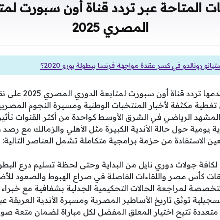
ت المتاحة عبر تردد قناة أون سبورت لمت
المصري 2025
انو رونالدو في كسر عقدة مواجهة فرنسا ببطولة يورو 2020؟
لا تقتصر الخدمات التي يقد
ية مكثفة لأخبار المنتخبات الوطنية ومسيرة النجوم المصريين
المشهد الرياضي في الشرق الأوسط كواحدة من أكثر القنوات تأثير
يومية حول حالة الأندية الكبيرة مثل الأهلي والزمالك مع رصد د
ن الاستفادة من حزمة برامجية متكاملة تشمل العناصر التالية:
كافة جولات دوري نايل من البداية وحتى لحظة تسليم درع البطول
ت كأس مصر واللقاءات الفاصلة في صراع الهبوط والصعود للأضو
خصصة لمراجعة الحالات التحكيمية الجدلية بشفافية مع خبراء د
تسجيلية توثق تاريخ الأساطير المصرية ومسيرة الأندية العريقة عبر
متعددة تتيح اختيار المعلق المفضل لكل مباراة لضمان متعة صوتي