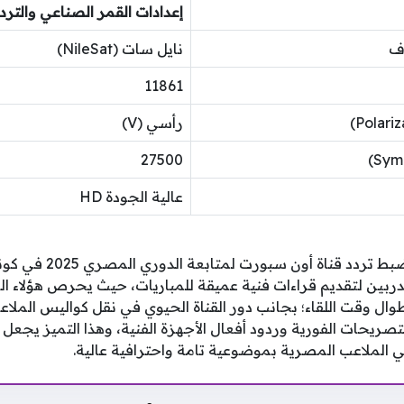
إعدادات القمر الصناعي والترد
دف
نايل سات (NileSat)
11861
رأسي (V)
27500
عالية الجودة HD
تتجلى الأهمية القصوى لض
دربين لتقديم قراءات فنية عميقة للمباريات، حيث يحرص هؤلاء ا
طوال وقت اللقاء؛ بجانب دور القناة الحيوي في نقل كواليس المل
تصريحات الفورية وردود أفعال الأجهزة الفنية، وهذا التميز يجعل 
 الملاعب المصرية بموضوعية تامة واحترافية عالية.