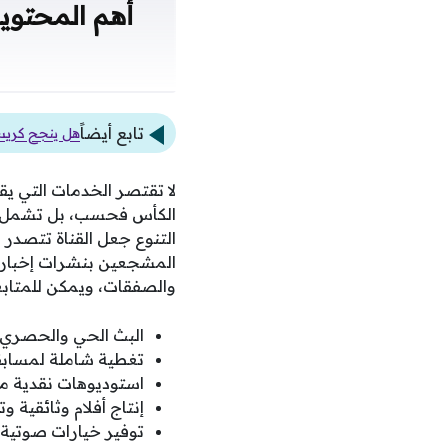
أهم المحتويا
تابع أيضاً
هل ينجح كريستي
الكأس فحسب، بل تشمل تغط
التنوع جعل القناة تتصدر 
المشجعين بنشرات إخبارية 
والصفقات، ويمكن للمتابعي
البث الحي والحصري ل
تغطية شاملة لمسابقا
استوديوهات نقدية مت
إنتاج أفلام وثائقية و
توفير خيارات صوتية 