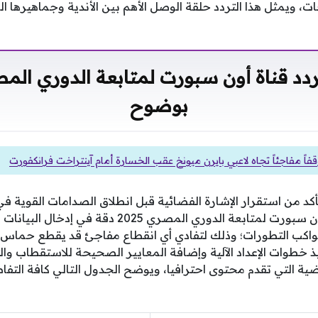
ات، ويمثل هذا التردد حلقة الوصل الأهم بين الأندية وجماهيرها
بوضوح
فاً مفاجئاً تجاه لاعبي بايرن ميونخ عقب الخسارة أمام آينتراخت فرانكفورت
كد من استقرار الإشارة الفضائية قبل انطلاق الصدامات القوية في
الحصول على تردد قناة أون سبورت لمتابعة الدوري المصري 
لتواكب التطورات؛ وذلك لتفادي أي انقطاع مفاجئ قد يقطع حماس 
خطوات الإعداد الآلية وإضافة المعايير الصحيحة للاستقطاب وال
ية التي تقدم محتوى احترافيا، ويوضح الجدول التالي كافة التفاصي