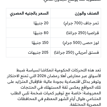
الصنف والوزن
السعر بالجنيه المصري
تمر جاف (700 جرام)
20 جنيهًا
قراصيا (250 جرامًا)
80 جنيهًا
لوز حصى (500 جرام)
150 جنيهًا
فستق أمريكي (250 جرامًا)
205 جنيهات
تعد هذه التحركات الحكومية انعكاسًا لسياسة ضبط
الأسواق عبر معارض أهلا رمضان 2026 التي تمنع الاحتكار
وتوفر بدائل اقتصادية بجودة عالية؛ فالإقبال المتزايد على
تلك المواقع يعكس ثقة المستهلك في المنتجات
المعروضة؛ خاصة مع توفير كميات ضخمة تلبي الطلب
المتنامي طوال أيام الشهر المعظم في المحافظات
المصرية المختلفة.