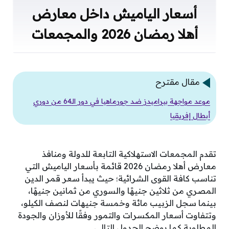
أسعار الياميش داخل معارض
أهلا رمضان 2026 والمجمعات
مقال مقترح
موعد مواجهة بيراميدز ضد جورماهيا في دور الـ64 من دوري
أبطال إفريقيا
تقدم المجمعات الاستهلاكية التابعة للدولة ومنافذ
معارض أهلا رمضان 2026 قائمة بأسعار الياميش التي
تناسب كافة القوى الشرائية؛ حيث يبدأ سعر قمر الدين
المصري من ثلاثين جنيهًا والسوري من ثمانين جنيهًا،
بينما سجل الزبيب مائة وخمسة جنيهات لنصف الكيلو،
وتتفاوت أسعار المكسرات والتمور وفقًا للأوزان والجودة
المطلوبة كما يوضح الجدول التالي.