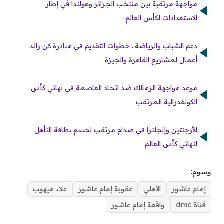
مواجهة مرتقبة بين منتخب الجزائر وهولندا في إطار
الاستعدادات لكأس العالم
دعم الشباب والرياضة.. خطوات التقديم في مبادرة كن رائد
أعمال لمشاريع القاهرة والجيزة
موعد مواجهة الزمالك ضد اتحاد العاصمة في نهائي كأس
الكونفدرالية المرتقب
الأرجنتين وإنجلترا في صدام مرتقب لحسم بطاقة التأهل
لنهائي كأس العالم
وسوم:
إمام عاشور
الأهلي
عقوبة إمام عاشور
علاء ميهوب
قناة dmc
واقعة إمام عاشور