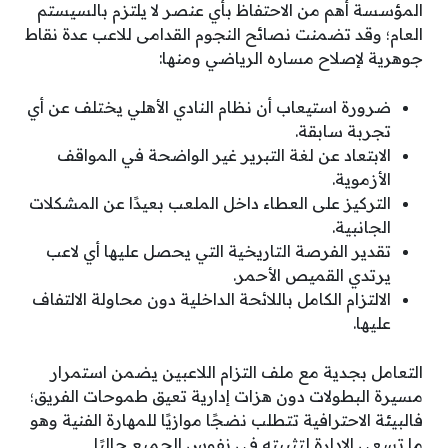
المؤسسة أهم من الاحتفاظ بأي عنصر لا يلتزم بالسيستم
العام؛ وقد تضمنت نصائح النجوم القدامى للاعب عدة نقاط
جوهرية لإصلاح مساره الرياضي ومنها:
ضرورة استيعاب أن نظام النادي الأهلي يختلف عن أي
تجربة سابقة.
الابتعاد عن لغة التبرير غير الواضحة في المواقف
الأزموية.
التركيز على العطاء داخل الملعب بعيدًا عن المشكلات
الجانبية.
تقدير الفرصة التاريخية التي يحصل عليها أي لاعب
يرتدي القميص الأحمر.
الالتزام الكامل باللائحة الداخلية دون محاولة الالتفاف
عليها.
التعامل بجدية مع ملف التزام اللاعبين يضمن استمرار
مسيرة البطولات دون هزات إدارية تعيق طموحات الفريق؛
فالبيئة الاحترافية تتطلب نضجًا موازيًا للمهارة الفنية وهو
ما تسعى الإدارة لتثبيته في نفوس الجميع حاليًا