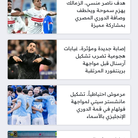
هدف ناصر منسي.. الزمالك
يهزم سموحة ويخطف
وصافة الدوري المصري
بمشاركة مميزة
إصابة جديدة ومؤثرة.. غيابات
هجومية تضرب تشكيل
آرسنال قبل مواجهة
برينتفورد المرتقبة
مرموش احتياطياً.. تشكيل
مانشستر سيتي لمواجهة
فولهام في قمة الدوري
الإنجليزي بالأسماء