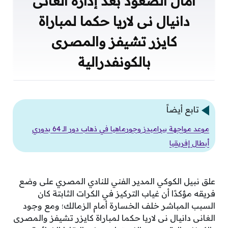
آمال الصعود بعد إدارة الغانى
دانيال نى لاريا حكما لمباراة
كايزر تشيفز والمصرى
بالكونفدرالية
تابع أيضاً
موعد مواجهة بيراميدز وجورماهيا في ذهاب دور الـ 64 بدوري
أبطال إفريقيا
علق نبيل الكوكي المدير الفني للنادي المصري على وضع
فريقه مؤكدًا أن غياب التركيز في الكرات الثابتة كان
السبب المباشر خلف الخسارة أمام الزمالك؛ ومع وجود
الغانى دانيال نى لاريا حكما لمباراة كايزر تشيفز والمصرى