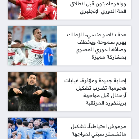
وولفرهامبتون قبل انطلاق
قمة الدوري الإنجليزي
هدف ناصر منسي.. الزمالك
يهزم سموحة ويخطف
وصافة الدوري المصري
بمشاركة مميزة
إصابة جديدة ومؤثرة.. غيابات
هجومية تضرب تشكيل
آرسنال قبل مواجهة
برينتفورد المرتقبة
مرموش احتياطياً.. تشكيل
مانشستر سيتي لمواجهة