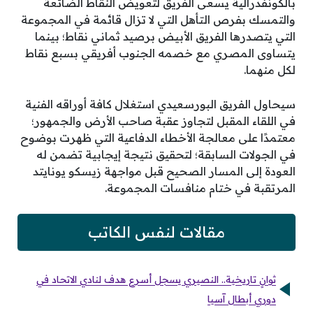
بالكونفدرالية يسعى الفريق لتعويض النقاط الضائعة
والتمسك بفرص التأهل التي لا تزال قائمة في المجموعة
التي يتصدرها الفريق الأبيض برصيد ثماني نقاط؛ بينما
يتساوى المصري مع خصمه الجنوب أفريقي بسبع نقاط
لكل منهما.
سيحاول الفريق البورسعيدي استغلال كافة أوراقه الفنية
في اللقاء المقبل لتجاوز عقبة صاحب الأرض والجمهور؛
معتمدًا على معالجة الأخطاء الدفاعية التي ظهرت بوضوح
في الجولات السابقة؛ لتحقيق نتيجة إيجابية تضمن له
العودة إلى المسار الصحيح قبل مواجهة زيسكو يونايتد
المرتقبة في ختام منافسات المجموعة.
مقالات لنفس الكاتب
ثوانٍ تاريخية.. النصيري يسجل أسرع هدف لنادي الاتحاد في
دوري أبطال آسيا