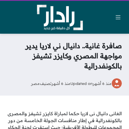
صافرة غانية.. دانيال ني لاريا يدير
مواجهة المصري وكايزر تشيفز
بالكونفدرالية
منذ 6 أشهر
Updated on
منذ 6 أشهر
تصنيف
مصر
الغانى دانيال نى لاريا حكما لمباراة كايزر تشيفز والمصرى
بالكونفدرالية في إطار منافسات الجولة الخامسة من دور
المجموعات للبطولة الأفريقية؛ حيث استقرت لجنة الحكام