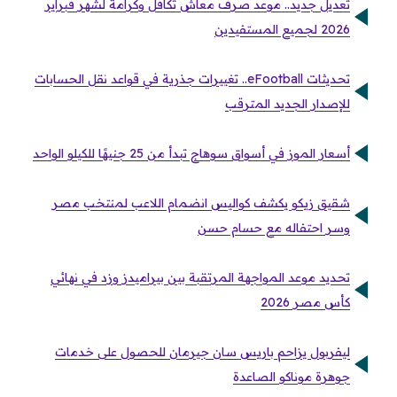
تعديل جديد.. موعد صرف معاش تكافل وكرامة لشهر فبراير
2026 لجميع المستفيدين
تحديثات eFootball.. تغييرات جذرية في قواعد نقل الحسابات
للإصدار الجديد المترقب
أسعار الموز في أسواق سوهاج تبدأ من 25 جنيهًا للكيلو الواحد
شقيق زيكو يكشف كواليس انضمام اللاعب لمنتخب مصر
وسر احتفاله مع حسام حسن
تحديد موعد المواجهة المرتقبة بين بيراميدز وزد في نهائي
كأس مصر 2026
ليفربول يزاحم باريس سان جيرمان للحصول على خدمات
جوهرة موناكو الصاعدة