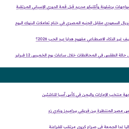
اجهات برشلونة وأتلتيكو مدريد قبل قمة الدوري الإسباني المرتقبة
يال السعودي مقابل الجنيه المصري في ختام تعاملات البنوك اليوم
يف غير الذكاء الاصطناعي مفهوم هدايا عيد الحب 2026؟
 حالة الطقس في المحافظات خلال ساعات يوم الخميس 12 فبراير
واجهة منتخب الإمارات واليمن في كأس آسيا للناشئين
كأس مصر المنتظرة بين فريقي بيراميدز ونادي زد
ليا غدا الجمعة في صراع كروي مرتقب للفراعنة