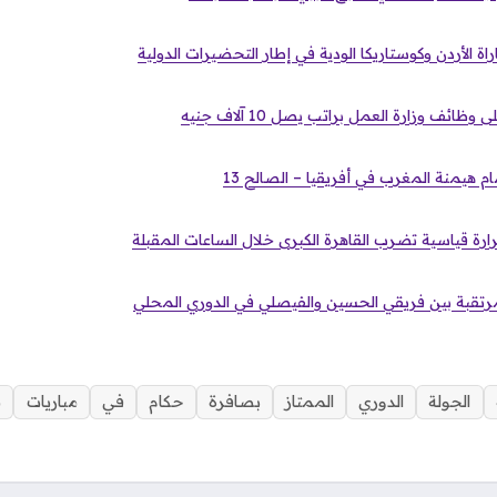
راة الأردن وكوستاريكا الودية في إطار التحضيرات الدولية
ئف وزارة العمل براتب يصل 10 آلاف جنيه
ام هيمنة المغرب في أفريقيا – الصالح 13
رة قياسية تضرب القاهرة الكبرى خلال الساعات المقبلة
مرتقبة بين فريقي الحسين والفيصلي في الدوري المحلي
الجولة
الدوري
الممتاز
بصافرة
حكام
في
مباريات
م