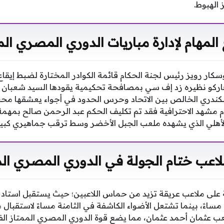
الهبوط.
 المهام لإدارة مباريات الدوري المصري الم
وسكار رويز رئيس لجنة الحكام قائمة الكوادر المختارة لضبط إيقاع
 فاركو نظيره زد إف سي بمصافحة تحكيمية يقودها السيد شعبان 
 السكندري الخالص بين الاتحاد وحرس الحدود في أجواء يعشقها مح
تمام مشهد الاحترافية فقد تم تكليف الحكم عبد الرحمن صالح بمهم
الأهلي الذي يشهده ملعب الجبل الأخضر وسط ترقب جماهيري كبير
ملاعب ختام الجولة في الدوري المصري الم
ة على ملاعب عريقة تزيد من حماس اللاعبين؛ حيث يستقبل استا
مساءً، بينما تشتعل الأضواء الكاشفة في الثامنة مساءً لاستقبال 
عب عثمان أحمد عثمان، مما يضع قوة الدوري المصري الممتاز الف