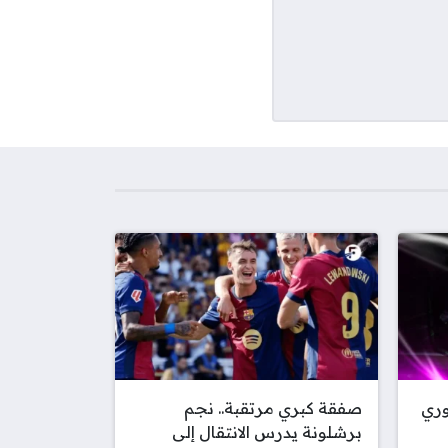
وري
صفقة كبري مرتقبة.. نجم
برشلونة يدرس الانتقال إلى