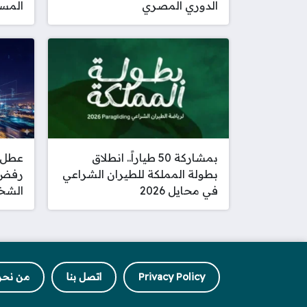
الدوري المصري
المسا
بمشاركة 50 طياراً.. انطلاق
عطل 
بطولة المملكة للطيران الشراعي
رفض 
في محايل 2026
الشخص
Privacy Policy
اتصل بنا
من نحن