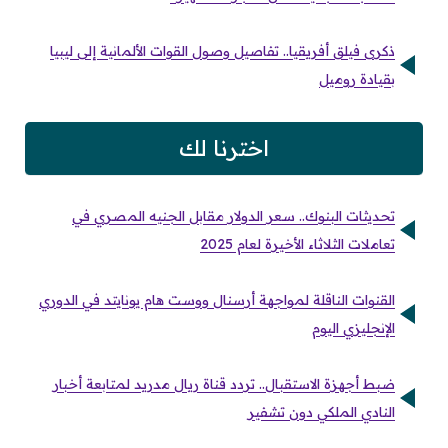
ذكرى فيلق أفريقيا.. تفاصيل وصول القوات الألمانية إلى ليبيا
بقيادة روميل
اخترنا لك
تحديثات البنوك.. سعر الدولار مقابل الجنيه المصري في
تعاملات الثلاثاء الأخيرة لعام 2025
القنوات الناقلة لمواجهة أرسنال ووست هام يونايتد في الدوري
الإنجليزي اليوم
ضبط أجهزة الاستقبال.. تردد قناة ريال مدريد لمتابعة أخبار
النادي الملكي دون تشفير