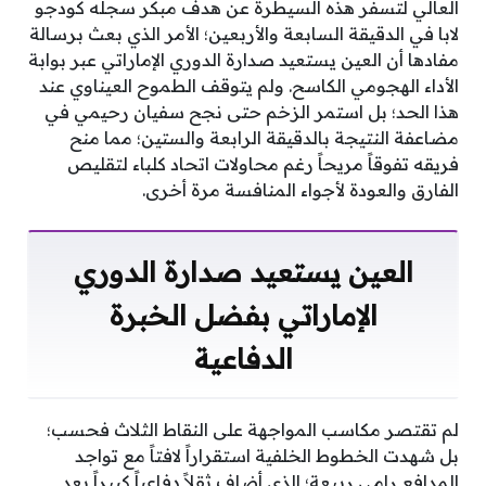
العالي لتسفر هذه السيطرة عن هدف مبكر سجله كودجو
لابا في الدقيقة السابعة والأربعين؛ الأمر الذي بعث برسالة
مفادها أن العين يستعيد صدارة الدوري الإماراتي عبر بوابة
الأداء الهجومي الكاسح. ولم يتوقف الطموح العيناوي عند
هذا الحد؛ بل استمر الزخم حتى نجح سفيان رحيمي في
مضاعفة النتيجة بالدقيقة الرابعة والستين؛ مما منح
فريقه تفوقاً مريحاً رغم محاولات اتحاد كلباء لتقليص
الفارق والعودة لأجواء المنافسة مرة أخرى.
العين يستعيد صدارة الدوري
الإماراتي بفضل الخبرة
الدفاعية
لم تقتصر مكاسب المواجهة على النقاط الثلاث فحسب؛
بل شهدت الخطوط الخلفية استقراراً لافتاً مع تواجد
المدافع رامي ربيعة؛ الذي أضاف ثقلاً دفاعياً كبيراً بعد