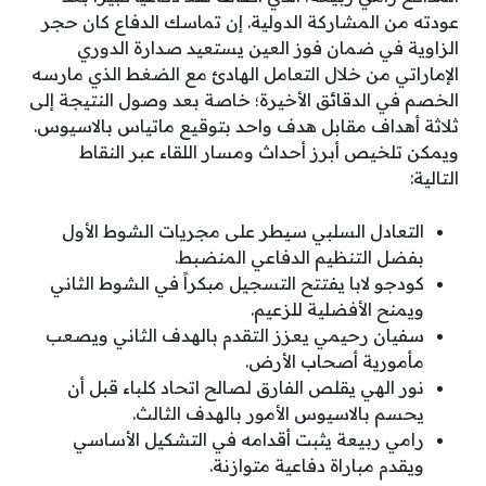
عودته من المشاركة الدولية. إن تماسك الدفاع كان حجر
الزاوية في ضمان فوز العين يستعيد صدارة الدوري
الإماراتي من خلال التعامل الهادئ مع الضغط الذي مارسه
الخصم في الدقائق الأخيرة؛ خاصة بعد وصول النتيجة إلى
ثلاثة أهداف مقابل هدف واحد بتوقيع ماتياس بالاسيوس.
ويمكن تلخيص أبرز أحداث ومسار اللقاء عبر النقاط
التالية:
التعادل السلبي سيطر على مجريات الشوط الأول
بفضل التنظيم الدفاعي المنضبط.
كودجو لابا يفتتح التسجيل مبكراً في الشوط الثاني
ويمنح الأفضلية للزعيم.
سفيان رحيمي يعزز التقدم بالهدف الثاني ويصعب
مأمورية أصحاب الأرض.
نور الهي يقلص الفارق لصالح اتحاد كلباء قبل أن
يحسم بالاسيوس الأمور بالهدف الثالث.
رامي ربيعة يثبت أقدامه في التشكيل الأساسي
ويقدم مباراة دفاعية متوازنة.