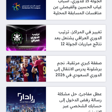
الجولة 15 للدوري.. أسباب
غياب الحسين والفيصلي عن
منافسات المسابقة المحلية
تغيير في المراكز.. ترتيب
الدوري العراقي يشتعل بعد
نتائج مباريات الجولة 12
صفقة كبري مرتقبة.. نجم
برشلونة يدرس الانتقال إلى
الدوري السعودي في 2026
عطل مفاجئ.. حل مشكلة
رسالة رفض الدخول إلى
حسابك الشخصي عبر
الإنترنت