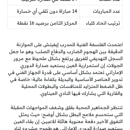
عدد المباريات
14 مباراة دون تلقي أي خسارة
ترتيب اتحاد كلباء
المركز الثامن برصيد 16 نقطة
اعتمدت الفلسفة الفنية للمدرب إيفيتش على الموازنة
الدقيقة بين الهجوم الضارب والدفاع الصلب؛ وهو ما جعل
السجل التهديفي للفريق يرتفع بشكل ملحوظ مع مرور
الجولات. إن استمرارية العين يستعيد صدارة الدوري
الإماراتي تعتمد بشكل أساسي على قدرة الجهاز الفني في
تدوير العناصر الأساسية والبديلة بكفاءة عالية؛ خاصة في
ظل الضغط المتزايد للمنافسات والبطولات المحلية
والقارية التي يشارك فيها النادي العيناوي.
تنتظر الجماهير المحبة بقلق وشغف المواجهات المقبلة
التي ستحسم ملامح البطل بشكل أوضح؛ حيث يمثل
التفوق الأخير دفعة معنوية هائلة للاعبين. إن بقاء العين
يستعيد صدارة الدوري الإماراتي هو طموح مشروع لنادٍ