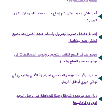
أمر ملكي جديد.. متى يتم إيداع دعم حساب المواطن لشهر
فبراير؟
إصابة مقلقة.. مدرب ليفربول يكشف حجم الضرر بعد دموع
كوناتي ضد نيوكاسل
موعد صرف الدعم النقدي للتموين بجميع المحافظات في
يوليو ومصير السلع والخبز
تحديد توقيت المؤتمر الصحفي لمواجهة الأهلي والترجي في
نهائي دوري أبطال أفريقيا
ريال مدريد يحدد شرطًا وحيدًا للموافقة على رحيل النجم
إدواردو كامافينغا