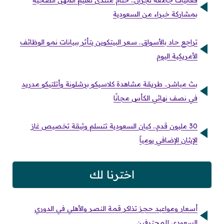
فعاليات جامعة نجران.. ختام منتدى تعليم المهن الصحية
بمشاركة خبراء من السعودية
تراجع حاد بالأسواق.. سعر البيتكوين يتأثر ببيانات نمو الوظائف
الأمريكية اليوم
بث مباشر.. طريقة مشاهدة كلاسيكو برشلونة وأتلتيكو مدريد
في نصف نهائي الكأس مجانًا
30 مليون قدم.. كيان السعودية تتسلم وثيقة تخصيص غاز
الإيثان الإضافي يومياً
اخترنا لك
أسعار ومواعيد حجز تذاكر قمة النصر والأهلي في الدوري
السعودي للمحترفين