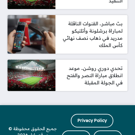
التنفيذ
بث مباشر.. القنوات الناقلة
لمباراة برشلونة وأتلتيكو
مدريد في ذهاب نصف نهائي
كأس الملك
تحدي دوري روشن.. موعد
انطلاق مباراة النصر والفتح
في الجولة المقبلة
Privacy Policy
جميع الحقوق محفوظة ©
موقع رادار 2026