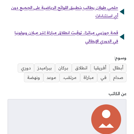
حلمي طولان يطالب بتطبيق اللوائح الرياضية على الجميع دون
أي استثناءات
قمة جوزيبي مياتزا.. توقيت انطلاق مباراة إنتر ميلان وبولونيا
في الدوري الإيطالي
وسوم:
أبطال
أفريقيا
انطلاق
بركان
بيراميدز
دوري
صدام
في
مباراة
مرتقب.
موعد
ونهضة
عن الكاتب