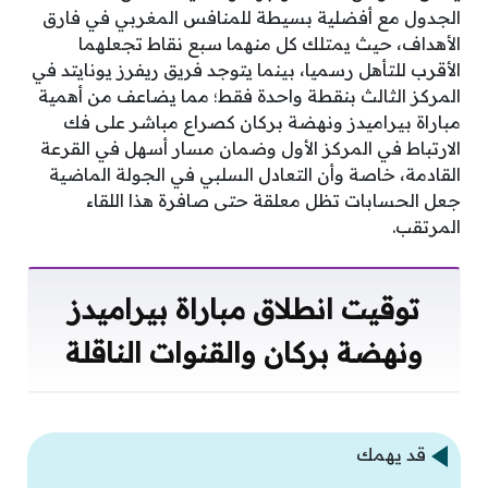
الجدول مع أفضلية بسيطة للمنافس المغربي في فارق
الأهداف، حيث يمتلك كل منهما سبع نقاط تجعلهما
الأقرب للتأهل رسميا، بينما يتوجد فريق ريفرز يونايتد في
المركز الثالث بنقطة واحدة فقط؛ مما يضاعف من أهمية
مباراة بيراميدز ونهضة بركان كصراع مباشر على فك
الارتباط في المركز الأول وضمان مسار أسهل في القرعة
القادمة، خاصة وأن التعادل السلبي في الجولة الماضية
جعل الحسابات تظل معلقة حتى صافرة هذا اللقاء
المرتقب.
توقيت انطلاق مباراة بيراميدز
ونهضة بركان والقنوات الناقلة
قد يهمك