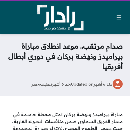
صدام مرتقب.. موعد انطلاق مباراة
بيراميدز ونهضة بركان في دوري أبطال
أفريقيا
منذ 6 أشهر
Updated on
منذ 6 أشهر
تصنيف
مصر
مباراة بيراميدز ونهضة بركان تمثل محطة حاسمة في
مسار الفريق السماوي ضمن منافسات البطولة القارية،
حيث يسعى الطموح المصري لانتزاع صدارة المجموعة