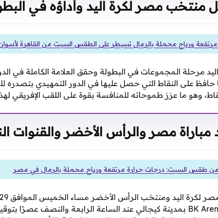
ل منتخب مصر لكرة اليد وأداؤه في البطو
مرتفعة ورياح محملة بالرمال تسيطر على الطقس السبت من القاهرة لأسوان
 مرحلة المجموعات في البطولة وحقق العلامة الكاملة في الدو
ا حافظ على النقاط التي حصل عليها في الدور التمهيدي بتصدره ل
مباراة مصر والرأس الأخضر والقنوات الن
 من طقس السبت: درجات حرارة مرتفعة ورياح محملة بالرمال في مصر
صافرة البداية في صالة BK Arena بمدينة كيجالي عند الساعة الرابعة والنصف ع