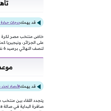
تأه
قد يهمك
درجات حرارة 
خاض منتخب مصر لكرة اليد
على الجزائر، ونيجيريا كم
لنصف النهائي برصيد 6 نقاط، وهو ما عزز طموحاته للمنافسة بقوة على اللقب الإفريقي لهذا العام.
موعد 
قد يهمك
الأرصاد تحذر