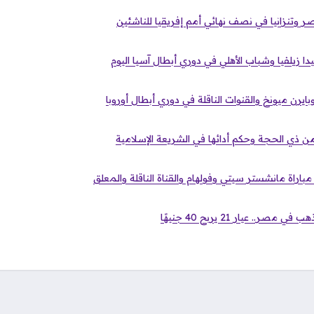
وتنزانيا في نصف نهائي أمم إفريقيا للناشئين
ا زيلفيا وشباب الأهلي في دوري أبطال آسيا اليوم
بايرن ميونخ والقنوات الناقلة في دوري أبطال أوروبا
ن ذي الحجة وحكم أدائها في الشريعة الإسلامية
باراة مانشستر سيتي وفولهام والقناة الناقلة والمعلق
ر.. عيار 21 يربح 40 جنيهًا