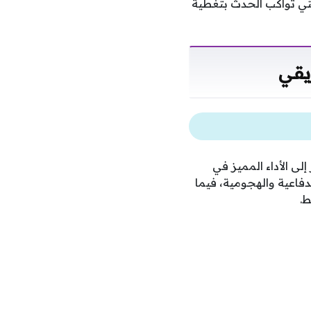
ساءً بتوقيت السعودية، وتنقل فعاليات المواجهة عبر شاشة قناة أون سبورت1 التي تواكب الحدث بتغطية
يقي
لى الأداء المميز في
فاعية والهجومية، فيما
ط.