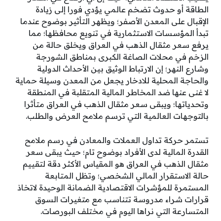
الطاقة أو حدوث تضخم عالمي يؤدي فورا إلى زيادة
الإقبال على المعدن الأصفر؛ ويظهر التأثير بوضوح عندما
تبدأ المؤسسات الاستثمارية في تنويع محافظها؛ مما
يرفع سعر مثقال الذهب في العراق ويخلق حالة من
الزخم في محلات الصاغة الكبرى بمناطق الشورجة
وشارع النهر؛ إن الارتباط الوثيق بين الأحداث الدولية
والحاجة المحلية للادخار يجعل من المعدن وسيلة حماية
لا غنى عنها ضد المخاطر المالية المتقلبة في المنطقة
وتحدياتها؛ ويبقى سعر مثقال الذهب في العراق متأثرا
بالتوجهات العالمية التي ترسم ملامح العرض والطلب.
تستمر حركة تداول العملات والمعادن في رسم ملامح
القدرة المالية لدى الأفراد بوضوح تام؛ حيث يبقى سعر
مثقال الذهب في العراق هو المقياس الأكثر دقة لتقييم
حالة الاستقرار المالي الشخصي؛ وتظل المتابعة
المستمرة للمؤشرات الاقتصادية الضمانة الوحيدة لاتخاذ
قرارات شراء مدروسة تتناسب مع متغيرات السوق
المتسارعة التي نراها اليوم في مختلف البورصات.