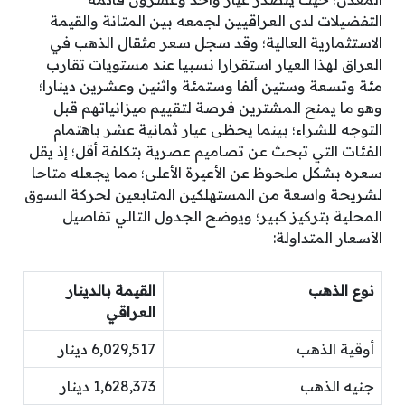
التفضيلات لدى العراقيين لجمعه بين المتانة والقيمة
الاستثمارية العالية؛ وقد سجل سعر مثقال الذهب في
العراق لهذا العيار استقرارا نسبيا عند مستويات تقارب
مئة وتسعة وستين ألفا وستمئة واثنين وعشرين دينارا؛
وهو ما يمنح المشترين فرصة لتقييم ميزانياتهم قبل
التوجه للشراء؛ بينما يحظى عيار ثمانية عشر باهتمام
الفئات التي تبحث عن تصاميم عصرية بتكلفة أقل؛ إذ يقل
سعره بشكل ملحوظ عن الأعيرة الأعلى؛ مما يجعله متاحا
لشريحة واسعة من المستهلكين المتابعين لحركة السوق
المحلية بتركيز كبير؛ ويوضح الجدول التالي تفاصيل
الأسعار المتداولة:
نوع الذهب
القيمة بالدينار
العراقي
أوقية الذهب
6,029,517 دينار
جنيه الذهب
1,628,373 دينار