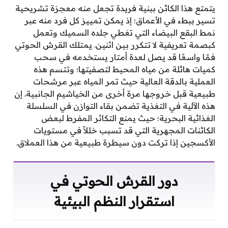
يتمتع هذا الكائن ببنية فريدة تجعل منه معجزة تشريحية
تسير ببطء في الأعماق؛ إذ يمكن تمييز كل فرد منه عبر
نمط البقع البيضاء التي تغطي جلده السميك وتعمل
كبصمة تعريفية لا تتكرر بين اثنين. يمتلك القرش الحوتي
فمًا واسعًا قد يصل لعدة أمتار يستخدمه في سحب
كميات هائلة من مياه المحيط لتصفيتها؛ وتتسم هذه
العملية بالدقة العالية حيث تمر المياه عبر مرشحات
طبيعية قبل خروجها مرة أخرى من الخياشيم الجانبية. إن
هذه الآلية في التغذية تضمن بقاء التوازن في السلسلة
الغذائية البحرية؛ حيث يمنع التكاثر المفرط لبعض
الكائنات المجهرية التي قد تسبب خللاً في مستويات
الأكسجين إذا تركت دون سيطرة طبيعية من هذا العملاق.
دور القرش الحوتي في
استقرار النظم البيئية