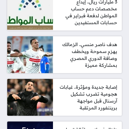
3 مليارات ريال.. إيداع
مخصصات دعم حساب
المواطن لدفعة فبراير في
حسابات المستفيدين
هدف ناصر منسي.. الزمالك
يهزم سموحة ويخطف
وصافة الدوري المصري
بمشاركة مميزة
إصابة جديدة ومؤثرة.. غيابات
هجومية تضرب تشكيل
آرسنال قبل مواجهة
برينتفورد المرتقبة