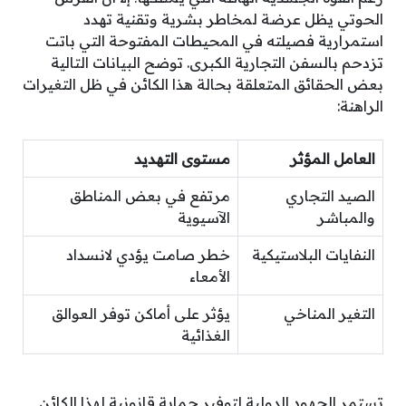
الحوتي يظل عرضة لمخاطر بشرية وتقنية تهدد
استمرارية فصيلته في المحيطات المفتوحة التي باتت
تزدحم بالسفن التجارية الكبرى. توضح البيانات التالية
بعض الحقائق المتعلقة بحالة هذا الكائن في ظل التغيرات
الراهنة:
العامل المؤثر
مستوى التهديد
الصيد التجاري
مرتفع في بعض المناطق
والمباشر
الآسيوية
النفايات البلاستيكية
خطر صامت يؤدي لانسداد
الأمعاء
التغير المناخي
يؤثر على أماكن توفر العوالق
الغذائية
تستمر الجهود الدولية لتوفير حماية قانونية لهذا الكائن