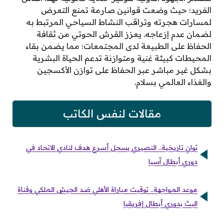
الفريد؛ حيث وضعت قوانين صارمة تمنع التعرض
لمسارات هجرته وتراقب النشاط السياحي المرتبط به
لضمان عدم إزعاجه. يعزز القرش الحوتي من ثقافة
الحفاظ على الطبيعة لدى المجتمعات؛ مما يضمن بقاء
المحيطات كبيئة غنية ومتوازنة تدعم الحياة البشرية
بشكل غير مباشر عبر الحفاظ على توازن الأكسجين
والغذاء العالمي بسلام.
مقالات لنفس الكاتب
ثوانٍ تاريخية.. النصيري يسجل أسرع هدف لنادي الاتحاد في
دوري أبطال آسيا
موعد المواجهة.. توقيت مباراة الأهلي ضد الجيش الملكي وقناة
البث بدوري أبطال إفريقيا