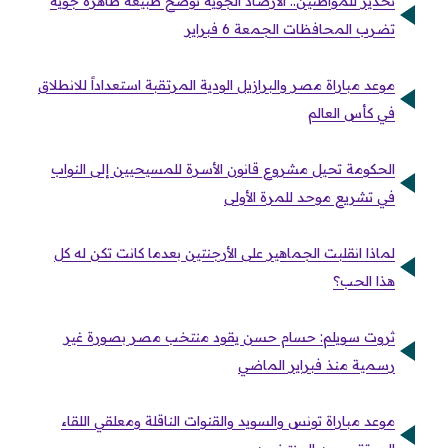
تحذير للمواطنين.. الأرصاد الجوية توضح طبيعة ظاهرة جوية
تضرب المحافظات الجمعة 6 فبراير
موعد مباراة مصر والبرازيل الودية المرتقبة استعداداً للانطلاق
في كأس العالم
الحكومة تحيل مشروع قانون الأسرة للمسيحيين إلى النواب
في تشريع موحد للمرة الأولى
لماذا انقلبت الجماهير على الأرجنتين بعدما كانت تكن له كل
هذا الحب؟
ثروت سويلم: حسام حسن يقود منتخب مصر بصورة غير
رسمية منذ فبراير الماضي
موعد مباراة تونس والسويد والقنوات الناقلة ومعلقي اللقاء