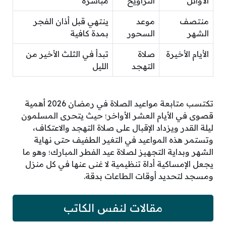
الأوائل
التراويح
مباشرة
منتصف
موعد
ينتهي قبل أذان الفجر
الشهر
السحور
بمدة كافية
الأيام الأخيرة
صلاة
تبدأ في الثلث الأخير من
التهجد
الليل
تكتسب متابعة مواعيد الصلاة في رمضان 2026 أهمية
قصوى في الأيام العشر الأواخر؛ حيث يتحرى المسلمون
ليلة القدر ويزداد الإقبال على صلاة التهجد والاعتكاف،
وتستمر هذه المواعيد في التغير الطفيف حتى نهاية
الشهر وبداية التجهيز لصلاة عيد الفطر المبارك؛ وهو ما
يجعل الإمساكية أداة تنظيمية لا غنى عنها في كل منزل
ومسجد لتحديد أوقات الطاعات بدقة.
مقالات لنفس الكاتب