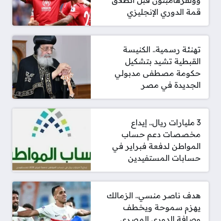
قمة الدوري الإنجليزي
تهنئة رسمية.. الكنيسة
القبطية تشيد بتشكيل
حكومة مصطفى مدبولي
الجديدة في مصر
3 مليارات ريال.. إيداع
مخصصات دعم حساب
المواطن لدفعة فبراير في
حسابات المستفيدين
هدف ناصر منسي.. الزمالك
يهزم سموحة ويخطف
وصافة الدوري المصري