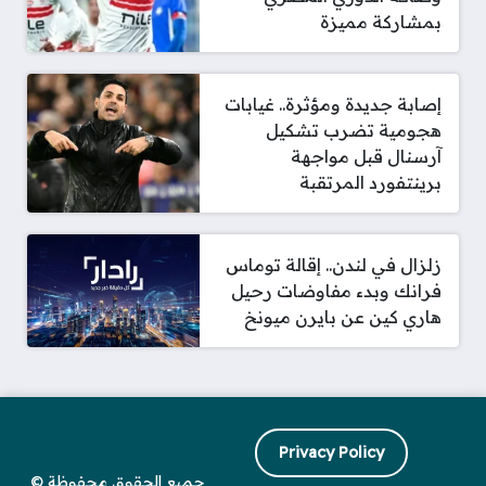
بمشاركة مميزة
إصابة جديدة ومؤثرة.. غيابات
هجومية تضرب تشكيل
آرسنال قبل مواجهة
برينتفورد المرتقبة
زلزال في لندن.. إقالة توماس
فرانك وبدء مفاوضات رحيل
هاري كين عن بايرن ميونخ
Privacy Policy
جميع الحقوق محفوظة ©