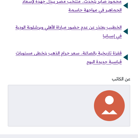
محمود صابر يتحدث.. منتخب مصر يبذل جهده لإسعاد
الجماهير في مواجهة حاسمة
الخطيب يعتذر عن عدم حضور مباراة الأهلي وبرشلونة الودية
في إسبانيا
قفزة تاريخية بالصاغة.. سعر جرام الذهب يتخطى مستويات
قياسية جديدة اليوم
عن الكاتب