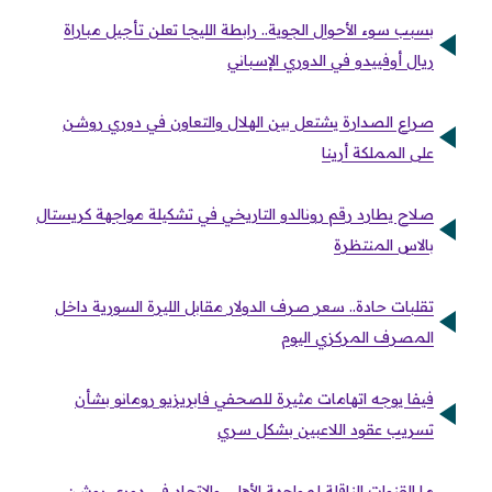
بسبب سوء الأحوال الجوية.. رابطة الليجا تعلن تأجيل مباراة
ريال أوفييدو في الدوري الإسباني
صراع الصدارة يشتعل بين الهلال والتعاون في دوري روشن
على المملكة أرينا
صلاح يطارد رقم رونالدو التاريخي في تشكيلة مواجهة كريستال
بالاس المنتظرة
تقلبات حادة.. سعر صرف الدولار مقابل الليرة السورية داخل
المصرف المركزي اليوم
فيفا يوجه اتهامات مثيرة للصحفي فابريزيو رومانو بشأن
تسريب عقود اللاعبين بشكل سري
ما القنوات الناقلة لمواجهة الأهلي والاتحاد في دوري روشن