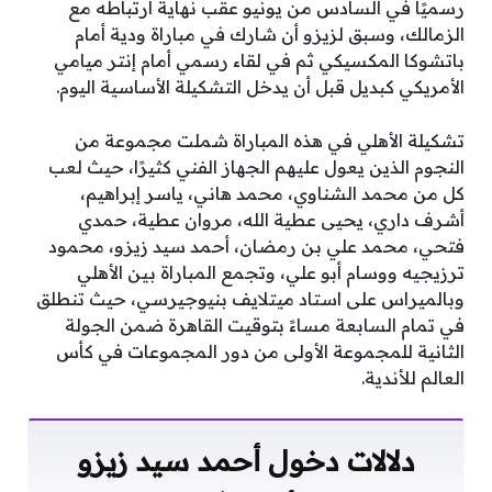
رسميًا في السادس من يونيو عقب نهاية ارتباطه مع
الزمالك، وسبق لزيزو أن شارك في مباراة ودية أمام
باتشوكا المكسيكي ثم في لقاء رسمي أمام إنتر ميامي
الأمريكي كبديل قبل أن يدخل التشكيلة الأساسية اليوم.
تشكيلة الأهلي في هذه المباراة شملت مجموعة من
النجوم الذين يعول عليهم الجهاز الفني كثيرًا، حيث لعب
كل من محمد الشناوي، محمد هاني، ياسر إبراهيم،
أشرف داري، يحيى عطية الله، مروان عطية، حمدي
فتحي، محمد علي بن رمضان، أحمد سيد زيزو، محمود
ترزيجيه ووسام أبو علي، وتجمع المباراة بين الأهلي
وبالميراس على استاد ميتلايف بنيوجيرسي، حيث تنطلق
في تمام السابعة مساءً بتوقيت القاهرة ضمن الجولة
الثانية للمجموعة الأولى من دور المجموعات في كأس
العالم للأندية.
دلالات دخول أحمد سيد زيزو