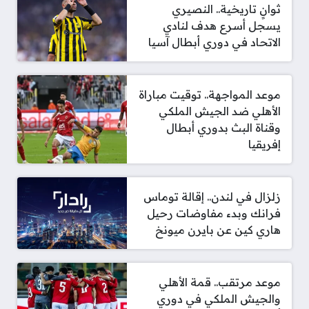
ثوانٍ تاريخية.. النصيري
يسجل أسرع هدف لنادي
الاتحاد في دوري أبطال آسيا
موعد المواجهة.. توقيت مباراة
الأهلي ضد الجيش الملكي
وقناة البث بدوري أبطال
إفريقيا
زلزال في لندن.. إقالة توماس
فرانك وبدء مفاوضات رحيل
هاري كين عن بايرن ميونخ
موعد مرتقب.. قمة الأهلي
والجيش الملكي في دوري