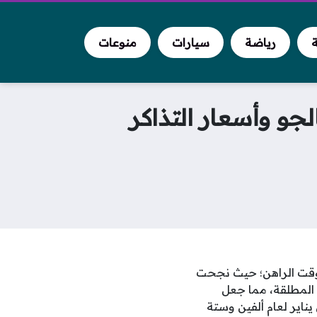
ة
رياضة
سيارات
منوعات
و وأسعار التذاكر
 الوقت الراهن؛ حيث نجحت
 المطلقة، مما جعل
ناير لعام ألفين وستة