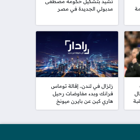
تشيد بتشكيل حكومة مصطفى
مة
مدبولي الجديدة في مصر
زلزال في لندن.. إقالة توماس
ال
فرانك وبدء مفاوضات رحيل
بة
هاري كين عن بايرن ميونخ