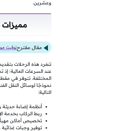
وعشرين.
مميزات ق
مقال مقترح
توقيت مواج
تنفرد هذه الرحلات بتقديم
عند السرعات العالية؛ إذ
المختلفة. تتوفر في مقطور
نموذجًا لوسائل النقل ال
التالية:
أنظمة إضاءة حديثة 
ربط الركاب بخدمة الإ
تخصيص أماكن مهيأة 
توفير وجبات غذائية