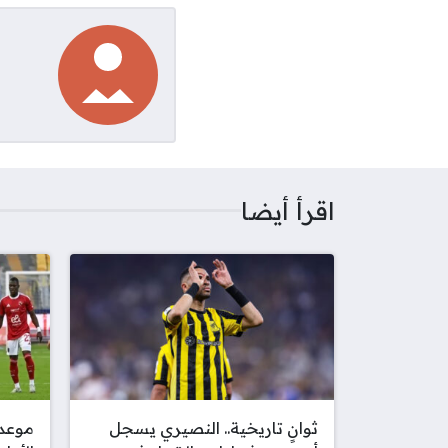
اقرأ أيضا
ثوانٍ تاريخية.. النصيري يسجل
موعد 