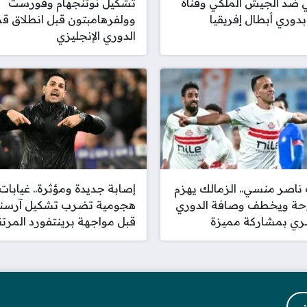
ي ضد الجيش الملكي وقناة
تشكيل نوتنجهام وفورست
بدوري أبطال إفريقيا
وولفرهامبتون قبل انطلاق ق
الدوري الإنجليزي
اصر منسي.. الزمالك يهزم
إصابة جديدة ومؤثرة.. غيابات
ة ويخطف وصافة الدوري
هجومية تضرب تشكيل آرسن
ري بمشاركة مميزة
قبل مواجهة برينتفورد المرتق