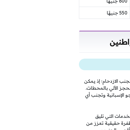
600 جنيهًا
550 جنيهًا
اطنين
نب الازدحام؛ إذ يمكن
الحجز الآلي بالمحطات.
و الإسبانية وتجنب أي
خدمات التي تليق
طفرة حقيقية تعزز من