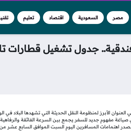
مصر
السعودية
اقتصاد
تعليم
تقني
قية.. جدول تشغيل قطارات تالج
ي العنوان الأبرز لمنظومة النقل الحديثة التي تشهدها البلاد في
 صياغة مفهوم جديد للسفر يجمع بين السرعة الفائقة والرفاهية
تصدر اهتمامات المسافرين اليوم السبت الموافق السابع عشر من ي