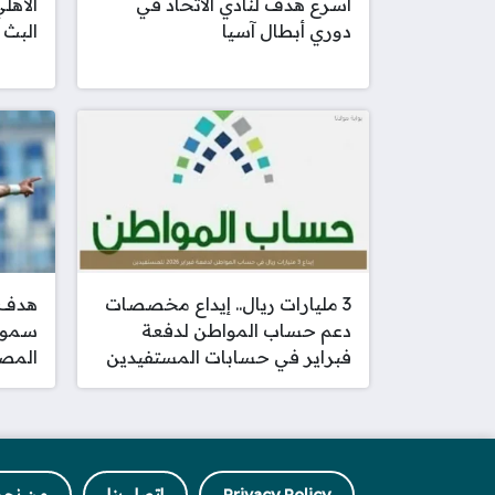
أسرع هدف لنادي الاتحاد في
الأهل
دوري أبطال آسيا
البث 
3 مليارات ريال.. إيداع مخصصات
هدف ن
دعم حساب المواطن لدفعة
سموح
فبراير في حسابات المستفيدين
المص