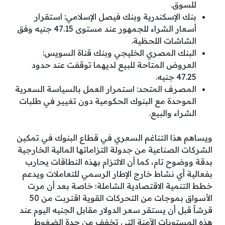
للسوق.
بنك الإسكندرية وبنك فيصل الإسلامي: استقرار
أسعار الشراء للجمهور عند مستوى 47.15 جنيه وفق
الشاشات اللحظية.
البنك المصري الخليجي وبنك قناة السويس:
العروض المتاحة للبيع لديهما توقفت عند حدود
47.25 جنيه.
المصرف المتحد: استمرار العمل بالسياسة السعرية
الموحدة مع البنوك الحكومية دون تغيير في طلبات
الشراء والبيع.
ويساهم هذا التناغم السعري في قطاع البنوك في تمكين
الشركات الصناعية من جدولة التزاماتها المالية الخارجية
بدقة ووضوح تام، كما أن الالتزام بهذه النطاقات يحارب
بفعالية أي نشاط خارج الإطار الرسمي للتعاملات ويدعم
خطط التنمية الاقتصادية الشاملة؛ خاصة بعد أن مرت
الأسواق بموجات من التحركات القوية اقتربت من 50
قرشاً قبل أن يستقر سعر الدولار مقابل الجنيه اليوم عند
هذه المستويات الآمنة التي تخفف من حدة الضغوط