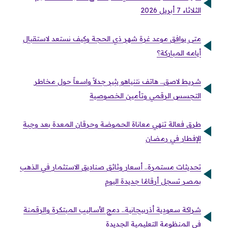
الثلاثاء 7 أبريل 2026
متى يوافق موعد غرة شهر ذي الحجة وكيف نستعد لاستقبال
أيامه المباركة؟
شريط لاصق.. هاتف نتنياهو يثير جدلاً واسعاً حول مخاطر
التجسس الرقمي وتأمين الخصوصية
طرق فعالة تنهي معاناة الحموضة وحرقان المعدة بعد وجبة
الإفطار في رمضان
تحديثات مستمرة.. أسعار وثائق صناديق الاستثمار في الذهب
بمصر تسجل أرقامًا جديدة اليوم
شراكة سعودية أذربيجانية.. دمج الأساليب المبتكرة والرقمنة
في المنظومة التعليمية الجديدة