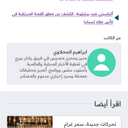
ألباسيتي ضد برشلونة.. الكشف عن معلق القمة المرتقبة في
كأس ملك إسبانيا
عن الكاتب
ابراهيم المحلاوي
مدير ومحرر متمرس في فريق رادار، يبرع
في تغطية الأخبار المحلية والعالمية
بأسلوب سلس وواضح. أتميز بتحقيقات
معمقة وسرد إخباري مدعوم بالمصادر.
اقرأ أيضا
تحركات جديدة.. سعر غرام