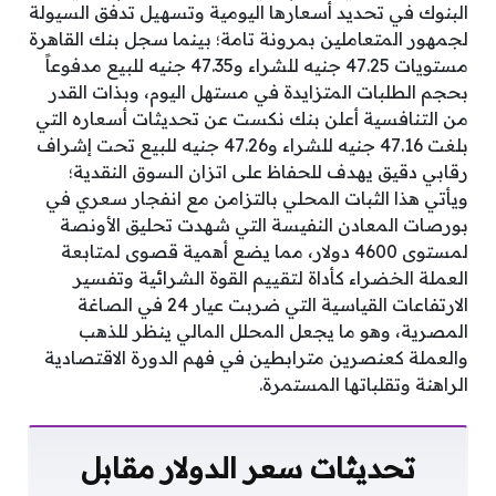
البنوك في تحديد أسعارها اليومية وتسهيل تدفق السيولة
لجمهور المتعاملين بمرونة تامة؛ بينما سجل بنك القاهرة
مستويات 47.25 جنيه للشراء و47.35 جنيه للبيع مدفوعاً
بحجم الطلبات المتزايدة في مستهل اليوم، وبذات القدر
من التنافسية أعلن بنك نكست عن تحديثات أسعاره التي
بلغت 47.16 جنيه للشراء و47.26 جنيه للبيع تحت إشراف
رقابي دقيق يهدف للحفاظ على اتزان السوق النقدية؛
ويأتي هذا الثبات المحلي بالتزامن مع انفجار سعري في
بورصات المعادن النفيسة التي شهدت تحليق الأونصة
لمستوى 4600 دولار، مما يضع أهمية قصوى لمتابعة
العملة الخضراء كأداة لتقييم القوة الشرائية وتفسير
الارتفاعات القياسية التي ضربت عيار 24 في الصاغة
المصرية، وهو ما يجعل المحلل المالي ينظر للذهب
والعملة كعنصرين مترابطين في فهم الدورة الاقتصادية
الراهنة وتقلباتها المستمرة.
تحديثات سعر الدولار مقابل