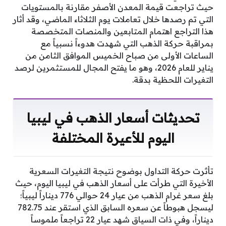
حيث تراجعت قيمة المعدن الأصفر مقارنة بالمستويات
التي تم رصدها خلال تعاملات يوم الثلاثاء الماضي، وقد أثار
هذا التراجع اهتمام المتابعين والمنصات المتخصصة
بمراقبة حركة الذهب التي شهدت هدوءاً نسبياً مع
الساعات الأولى من صباح الخميس الموافق الثامن من
يناير للعام 2026، وهو ما يفتح المجال للمستثمرين لرصد
التغيرات اللحظية بدقة.
تحديثات أسعار الذهب في ليبيا
اليوم للأعيرة المختلفة
تأثرت حركة التداول بوضوح نتيجة التغيرات السعرية
الأخيرة التي طرأت على أسعار الذهب في ليبيا اليوم، حيث
بلغ سعر غرام الذهب من عيار 24 حوالي 776 ديناراً ليبياً؛
ليسجل هبوطاً عن سعره السابق الذي استقر عند 782.75
ديناراً، وفي ذات السياق شهد عيار 22 تراجعاً ملموساً