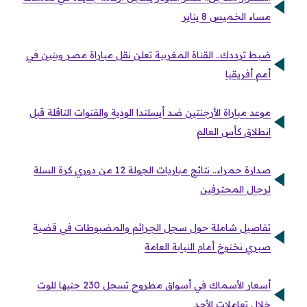
مساء الخميس 8 يناير
ضبط ترددك.. القناة المغربية تعلن نقل مباراة مصر وبنين في
أمم أفريقيا
موعد مباراة الأرجنتين ضد أيسلندا الودية والقنوات الناقلة قبل
انطلاق كأس العالم
صدارة حمراء.. نتائج مباريات الجولة 12 من دوري كرة السلة
لرجال المحترفين
تفاصيل شاملة حول سجل الجرائم والمضبوطات في قضية
صبري نخنوخ أمام النيابة العامة
أسعار الأسماك في أسواق مطروح تسجل 230 جنيها للوت
خلال تعاملات الأحد