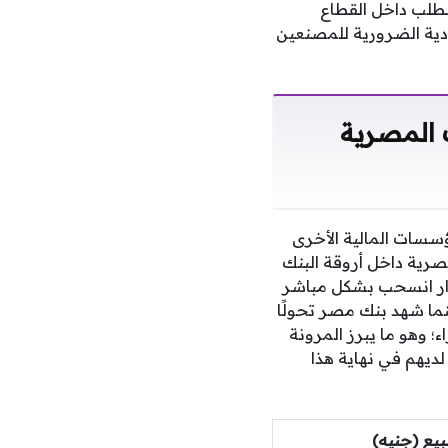
لطلب داخل القطاع
ادية الضرورية للمصنعين
ك المصرية
سسات المالية الأخرى
مصرية داخل أروقة البنك
ت الشراء؛ وهذا الاستقرار انسحب بشكل مباشر
عر 47.77 جنيه للبيع و47.67 جنيه للشراء، بينما شهد بنك مصر تحولًا
الدولار فيه نحو 50.36 جنيه للبيع و50.26 جنيه للشراء؛ وهو ما يبرز المرونة
لديهم في نهاية هذا
بيع (جنيه)