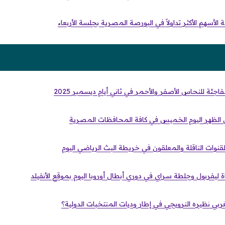
اجئة للنحاس الأصفر والأحمر في ثاني أيام ديسمبر 2025
ان الظهر اليوم الخميس في كافة المحافظات المصرية
القنوات الناقلة والمعلقون في خريطة البث الرياضي اليوم
راة ليفربول وجلطة سراي في دوري أبطال أوروبا اليوم بموقع الأنفيلد
بي نظيره النرويجي في إطار وديات المنتخبات الدولية؟