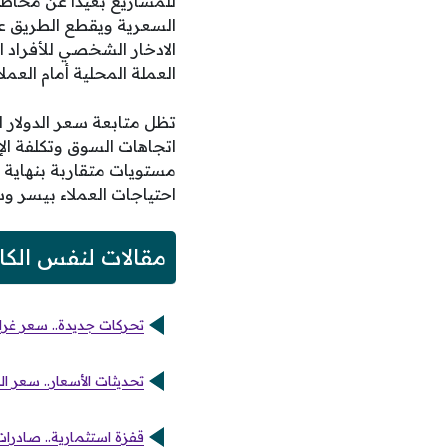
للمشاريع بعيدًا عن مخاطر
السعرية ويقطع الطريق على
الادخار الشخصي للأفراد ا
العملة المحلية أمام العمل
تظل متابعة سعر الدولار ال
اتجاهات السوق وتكلفة الإن
احتياجات العملاء بيسر وس
مقالات لنفس الكا
تحركات جديدة.. سعر غرام الذهب عيار 21 داخل محلات ال
تحديثات الأسعار.. سعر الذ
قفزة استثمارية.. صادرات مصر تسجل 4.17 مليار 