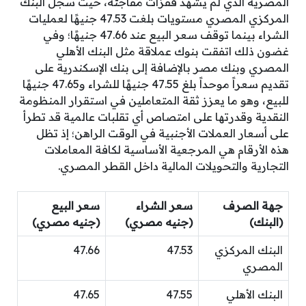
المصرية الذي لم يشهد قفزات مفاجئة، حيث سجل البنك
المركزي المصري مستويات بلغت 47.53 جنيهًا لعمليات
الشراء بينما توقف سعر البيع عند 47.66 جنيهًا؛ وفي
غضون ذلك اتفقت بنوك عملاقة مثل البنك الأهلي
المصري وبنك مصر بالإضافة إلى بنك الإسكندرية على
تقديم سعراً موحداً بلغ 47.55 جنيهًا للشراء و47.65 جنيهًا
للبيع، وهو ما يعزز ثقة المتعاملين في استقرار المنظومة
النقدية وقدرتها على امتصاص أي تقلبات عالمية قد تطرأ
على أسعار العملات الأجنبية في الوقت الراهن؛ إذ تظل
هذه الأرقام هي المرجعية الأساسية لكافة المعاملات
التجارية والتحويلات المالية داخل القطر المصري.
جهة الصرف
سعر الشراء
سعر البيع
(البنك)
(جنيه مصري)
(جنيه مصري)
البنك المركزي
47.53
47.66
المصري
البنك الأهلي
47.55
47.65