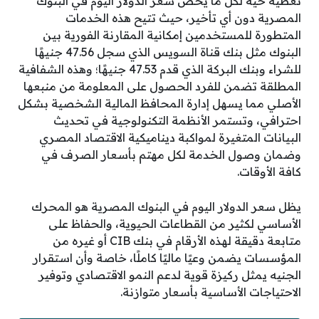
تغطية حية لكل ما يخص سعر الدولار اليوم في البنوك
المصرية دون أي تأخير، حيث تتيح هذه الخدمات
المتطورة للمستخدمين إمكانية المقارنة الفورية بين
البنوك مثل بنك قناة السويس الذي سجل 47.56 جنيهًا
للشراء وبنك البركة الذي قدم 47.53 جنيهًا؛ وهذه الشفافية
المطلقة تضمن للفرد الحصول على المعلومة من منبعها
الأصلي مما يسهل إدارة المحافظ المالية الشخصية بشكل
احترافي، وتستمر الأنظمة التكنولوجية في تحديث
البيانات المتغيرة لمواكبة ديناميكية الاقتصاد المصري
وضمان وصول الخدمة لكل مهتم بأسعار الصرف في
كافة الأوقات.
يظل سعر الدولار اليوم في البنوك المصرية هو المحرك
الأساسي لكثير من القطاعات الحيوية، والحفاظ على
متابعة دقيقة لهذه الأرقام في بنك CIB أو غيره من
المؤسسات يضمن وعيًا ماليًا كاملًا، خاصة وأن استقرار
الجنيه يمثل ركيزة قوية لدعم النمو الاقتصادي وتوفير
الاحتياجات الأساسية بأسعار متوازنة.