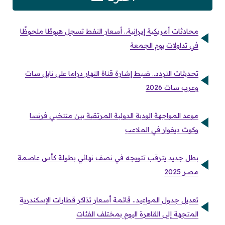
محادثات أمريكية إيرانية.. أسعار النفط تسجل هبوطًا ملحوظًا
في تداولات يوم الجمعة
تحديثات التردد.. ضبط إشارة قناة النهار دراما على نايل سات
وعرب سات 2026
موعد المواجهة الودية الدولية المرتقبة بين منتخبي فرنسا
وكوت ديفوار في الملاعب
بطل جديد يترقب تتويجه في نصف نهائي بطولة كأس عاصمة
مصر 2025
تعديل جدول المواعيد.. قائمة أسعار تذاكر قطارات الإسكندرية
المتجهة إلى القاهرة اليوم بمختلف الفئات