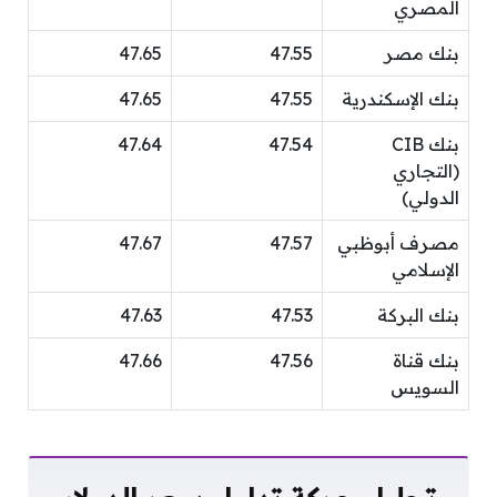
المصري
بنك مصر
47.55
47.65
بنك الإسكندرية
47.55
47.65
بنك CIB
47.54
47.64
(التجاري
الدولي)
مصرف أبوظبي
47.57
47.67
الإسلامي
بنك البركة
47.53
47.63
بنك قناة
47.56
47.66
السويس