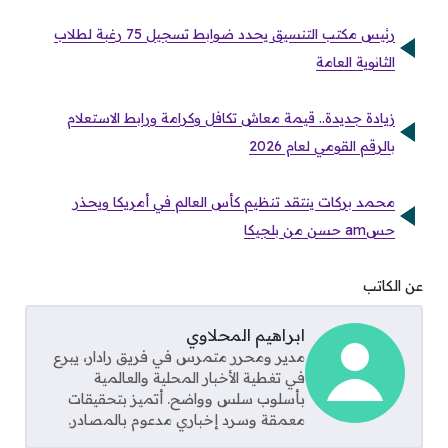
رئيس مكتب التنسيق يحدد ضوابط تسجيل 75 رغبة لطلاب
الثانوية العامة
زيادة جديدة.. قيمة معاش تكافل وكرامة ورابط الاستعلام
بالرقم القومي لعام 2026
محمد بركات ينتقد تنظيم كأس العالم في أمريكا ويحذر
حسam حسن من بلجيكا
عن الكاتب
ابراهيم المحلاوي
مدير ومحرر متمرس في فريق رادار، يبرع
في تغطية الأخبار المحلية والعالمية
بأسلوب سلس وواضح. أتميز بتحقيقات
معمقة وسرد إخباري مدعوم بالمصادر.