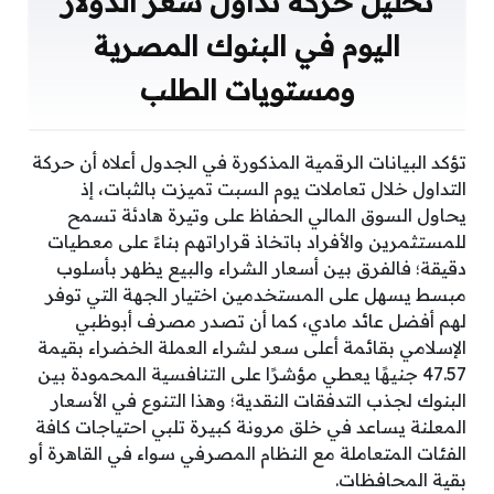
تحليل حركة تداول سعر الدولار
اليوم في البنوك المصرية
ومستويات الطلب
تؤكد البيانات الرقمية المذكورة في الجدول أعلاه أن حركة
التداول خلال تعاملات يوم السبت تميزت بالثبات، إذ
يحاول السوق المالي الحفاظ على وتيرة هادئة تسمح
للمستثمرين والأفراد باتخاذ قراراتهم بناءً على معطيات
دقيقة؛ فالفرق بين أسعار الشراء والبيع يظهر بأسلوب
مبسط يسهل على المستخدمين اختيار الجهة التي توفر
لهم أفضل عائد مادي، كما أن تصدر مصرف أبوظبي
الإسلامي بقائمة أعلى سعر لشراء العملة الخضراء بقيمة
47.57 جنيهًا يعطي مؤشرًا على التنافسية المحمودة بين
البنوك لجذب التدفقات النقدية؛ وهذا التنوع في الأسعار
المعلنة يساعد في خلق مرونة كبيرة تلبي احتياجات كافة
الفئات المتعاملة مع النظام المصرفي سواء في القاهرة أو
بقية المحافظات.