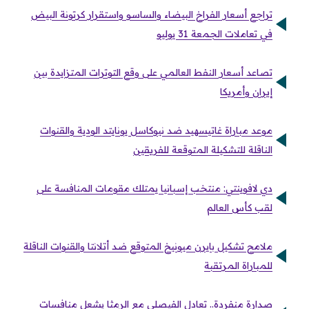
تراجع أسعار الفراخ البيضاء والساسو واستقرار كرتونة البيض
في تعاملات الجمعة 31 يوليو
تصاعد أسعار النفط العالمي على وقع التوترات المتزايدة بين
إيران وأمريكا
موعد مباراة غاتيسهيد ضد نيوكاسل يونايتد الودية والقنوات
الناقلة للتشكيلة المتوقعة للفريقين
دي لافوينتي: منتخب إسبانيا يمتلك مقومات المنافسة على
لقب كأس العالم
ملامح تشكيل بايرن ميونيخ المتوقع ضد أتلانتا والقنوات الناقلة
للمباراة المرتقبة
صدارة منفردة.. تعادل الفيصلي مع الرمثا يشعل منافسات