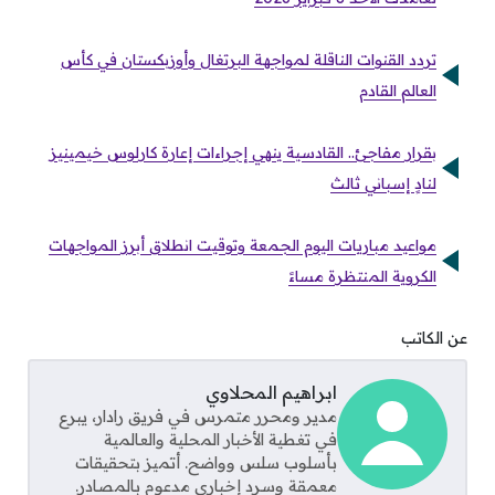
تردد القنوات الناقلة لمواجهة البرتغال وأوزبكستان في كأس
العالم القادم
بقرار مفاجئ.. القادسية ينهي إجراءات إعارة كارلوس خيمينيز
لنادٍ إسباني ثالث
مواعيد مباريات اليوم الجمعة وتوقيت انطلاق أبرز المواجهات
الكروية المنتظرة مساءً
عن الكاتب
ابراهيم المحلاوي
مدير ومحرر متمرس في فريق رادار، يبرع
في تغطية الأخبار المحلية والعالمية
بأسلوب سلس وواضح. أتميز بتحقيقات
معمقة وسرد إخباري مدعوم بالمصادر.