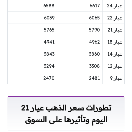
عيار 24
6617
6588
عيار 22
6065
6039
عيار 21
5790
5765
عيار 18
4962
4941
عيار 14
3860
3843
عيار 12
3308
3294
عيار 9
2481
2470
تطورات سعر الذهب عيار 21
اليوم وتأثيرها على السوق