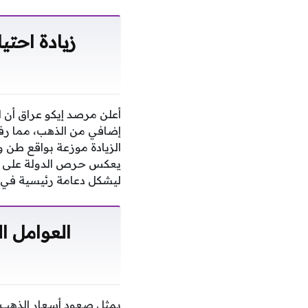
ليشكل دعامة رئيسية في ا
العوامل ا
يمثل صعود أسعار الذهب عال