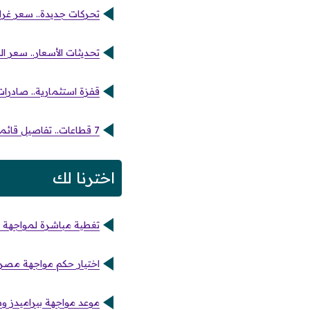
تحركات جديدة.. سعر غرام الذهب عيار 21 داخل محلات ال
تحديثات الأسعار.. سعر الذ
قفزة استثمارية.. صادرات مصر تسجل 4.17 مليار 
7 قطاعات.. تفاصيل قائمة الأسهم الأكثر تداولاً في البورصة المصرية بجلسة الأربعاء
اخترنا لك
تغطية مباشرة لمواجهة شب
اختيار حكم مواجهة مصر 
موعد مواجهة بيراميدز وس