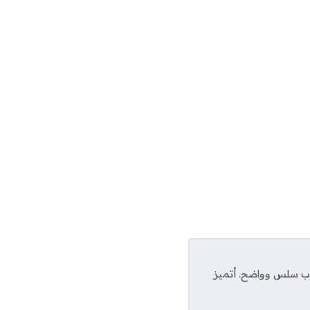
لوب سلس وواضح. أتميز