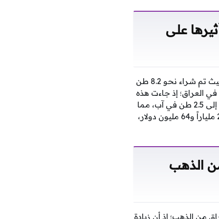
العراق من الذهب خلال عام 2025 وتأثيرها على
أعلن مرصد إيكو عراق أن العراق شهد زيادة ملموسة في احتياطي الذهب خلال عام 2025، حيث تم شراء نحو 8.2 طن
 مستوى تاريخي للذهب في العراق؛ إذ جاءت هذه
الزيادة موزعة بواقع طن واحد في آذار، و1.6 طن في حزيران، و3.1 أطنان في تموز، بالإضافة إلى 2.5 طن في آب، مما
يعكس حرص الدولة على تعزيز مخزونها الذهبي. ويرتبط هذا الاحتياطي بقيمة مالية تبلغ 23 ملياراً و64 مليون دولار،
من الذهب
ق من الذهب؛ إذ أن زيادة