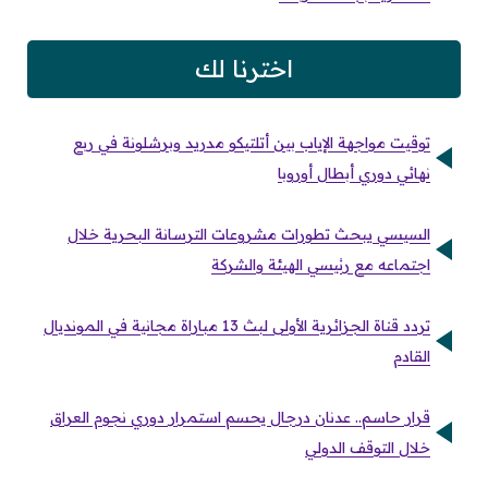
اخترنا لك
توقيت مواجهة الإياب بين أتلتيكو مدريد وبرشلونة في ربع
نهائي دوري أبطال أوروبا
السيسي يبحث تطورات مشروعات الترسانة البحرية خلال
اجتماعه مع رئيسي الهيئة والشركة
تردد قناة الجزائرية الأولى لبث 13 مباراة مجانية في المونديال
القادم
قرار حاسم.. عدنان درجال يحسم استمرار دوري نجوم العراق
خلال التوقف الدولي