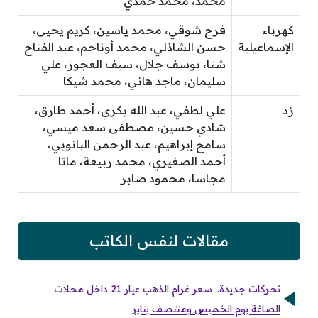
محمد، محمد حمدي
كهرباء
فرج شوقي، محمد ياسين، كريم يحيى،
الإسماعيلية
حسن الشاذلي، محمد أوناجم، عبد الفتاح
شتا، يوسف جلال، سيف العجوز، علي
سليمان، ماجد هاني، محمد شيكا
زد
علي لطفي، عبد الله بكري، أحمد طارق،
شادي حسين، مصطفى سعد ميسي،
سامح إبراهيم، عبد الرحمن البانوبي،
أحمد الصغيري، محمد ربيعة، ماتا
مجاسا، محمود صابر
مقالات لنفس الكاتب
تحركات جديدة.. سعر غرام الذهب عيار 21 داخل محلات
الصاغة يوم الخميس ومنتصف يناير