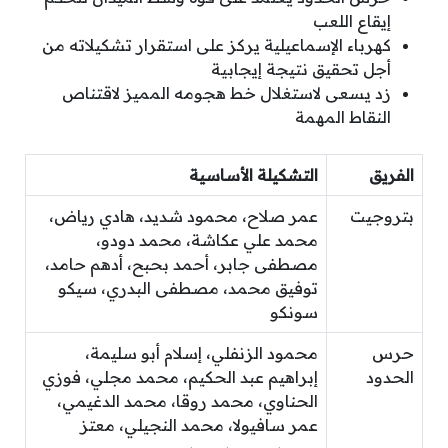
إيقاع اللعب
كهرباء الإسماعيلية يركز على استقرار تشكيلاته من
أجل تحقيق نتيجة إيجابية
زد يسعى لاستغلال خط هجومه المميز لاقتناص
النقاط المهمة
الفريق
التشكيلة الأساسية
بتروجيت
عمر صلاح، محمود شديد، هادي رياض،
محمد علي عكاشة، محمد دودو،
مصطفى جابر، أحمد بحبح، أدهم حامد،
توفيق محمد، مصطفى البدري، سيكو
سونكو
حرس
محمود الزنفلي، إسلام أبو سليمة،
الحدود
إبراهيم عبد الحكيم، محمد مجلي، فوزي
الحناوي، محمد روقا، محمد الدغيمي،
عمر سافيولا، محمد النجيلي، معتز