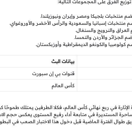
 توزيع الفرق على المجموعات التالية:
م منتخبات بلجيكا ومصر وإيران ونيوزيلندا.
م منتخبات إسبانيا والسعودية والرأس الأخضر والأوروغواي.
لعراق والنرويج والسنغال.
 الجزائر والأردن والنمسا.
 كولومبيا والكونغو الديمقراطية وأوزبكستان.
بيانات البث
قنوات بي إن سبورت
كأس العالم
لإثارة في ربع نهائي كأس العالم، فكلا الطرفين يمتلك طموحًا كب
احرة المستديرة في متابعة أداء رفيع المستوى يعكس حجم الاستع
يق طوال الفترة الماضية قبل دخول هذا الاختبار الصعب في البطولة