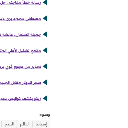
رسالة خطأ مفاجئة.. حل 
مصطفى محمد يرى لاعبي ا
جميلة السنغال.. عائشة ن
ملامح تشكيل الأهلي المتوقع أمام ا
تحذير من هجوم قوي يربك ح
سعر الدولار مقابل الجنيه في البنو
زيكو يكشف كواليس دعم ص
وسوم:
إسبانيا
العالم
القدم