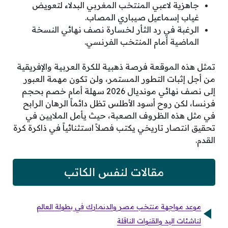
جاهزية لاعبي المنتخب المغربي البدلاء لتعويض
غياب إسماعيل صيباري المصاب.
الرغبة في رد الثأر لخسارة نصف نهائي النسخة
الماضية أمام المنتخب الفرنسي.
تمثل هذه الموقعة فرصة ذهبية للكرة العربية والإفريقية
من أجل إثبات التطور المستمر، ولن تكون مهمة العبور
إلى نصف نهائي مونديال 2026 سهلة أمام خصم بحجم
فرنسا، لكن روح أسود الأطلس تظل دائماً الرهان الرابح
في مثل هذه الظروف الصعبة، حيث يأمل الملايين في
تحقيق انتصار تاريخي يكتب فصلاً استثنائياً في ذاكرة كرة
القدم.
مقالات لنفس الكاتب
موعد مواجهة منتخب مصر والدنمارك في بطولة العالم
لناشئات اليد والقنوات الناقلة