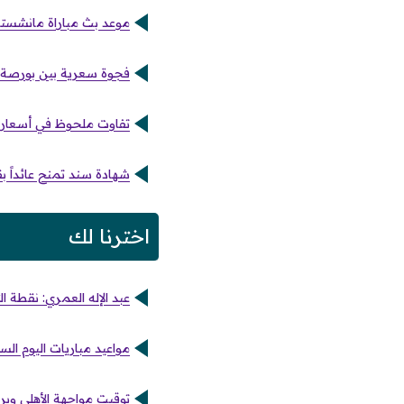
موعد بث مباراة مانشستر ي
فجوة سعرية بين بورصة ا
تفاوت ملحوظ في أسعار ا
شهادة سند تمنح عائداً بقيمة 18 ألف جنيه مقابل إي
اخترنا لك
عبد الإله العمري: نقطة 
مواعيد مباريات اليوم السبت 11 أبريل والقنوات الناقلة وأسماء المعلقين عل
توقيت مواجهة الأهلي وب