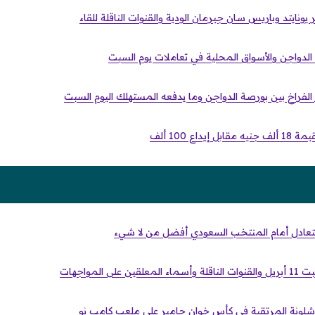
ونايتد وباريس سان جيرمان الودية والقنوات الناقلة للقاء
لدواجن والأسواق المحلية في تعاملات يوم السبت
لفراخ بين بورصة الدواجن وما يدفعه المستهلك اليوم السبت
داع 100 ألف
التعادل أمام المنتخب السعودي أفضل من لا شيء
ى المواجهات
رشلونة المرتقبة في كأس خوان جامبر على ملعب كامب نو