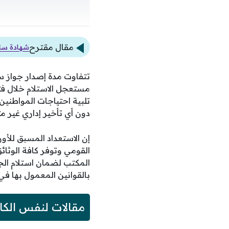
مقال مقترح
شهادة سند تمنح عائد
تتفاوت مدة إصدار جواز 
مستعجل الاستلام خلال فت
تلبية احتياجات المواطنين
دون أي تأخير إداري غير م
إن الاستعداد المسبق للأ
القومي وتوفر كافة الوث
المكتب لضمان استلام الجو
بالقوانين المعمول بها في ا
مقالات لنفس الكا