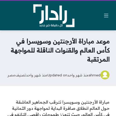
موعد مباراة الأرجنتين وسويسرا في
كأس العالم والقنوات الناقلة للمواجهة
المرتقبة
ahmed
منذ شهر واحد
Updated on
منذ شهر واحد
تصنيف
مصر
مباراة الأرجنتين وسويسرا تترقب الجماهير العاشقة
حول العالم انطلاق صافرة البداية لمواجهة دور الثمانية
في كأس العالم، حيث تتعزز طموحات راقصي التانغو في