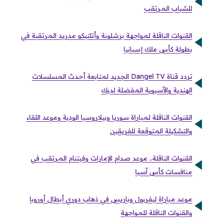
للشباب المرتقب
القنوات الناقلة لمواجهة برشلونة وأتلتيكو مدريد المرتقبة في
بطولة كأس ملك إسبانيا
تردد قناة Dangel TV الجديد لمتابعة أحدث المسلسلات
الهندية والآسيوية المفضلة لديك
القنوات الناقلة لمباراة سوريا وبيلاروسيا الودية وموعد اللقاء
والتشكيلة المتوقعة للفريقين
القنوات الناقلة.. موعد صدام الإمارات وفيتنام المرتقب في
منافسات كأس آسيا
موعد مباراة ليفربول وباريس في ذهاب دوري أبطال أوروبا
والقنوات الناقلة للمواجهة