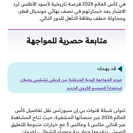
في كأس العالم 2026 فرصة تاريخية لأسود الأطلس لرد
الاعتبار بعد خسارتهم في نصف نهائي مونديال قطر،
ومحاولة خطف بطاقة التأهل للدور التالي.
متابعة حصرية للمواجهة
قد يهمك
موعد المواجهة الودية المرتقبة بين فريقي تشيلسي وميلان
استعداداً للموسم الكروي الجديد
تتولى شبكة قنوات بي إن سبورتس نقل تفاصيل كأس
العالم 2026 عبر منصاتها المشفرة، حيث تتاح المشاهدة
عبر قناتي ماكس 1 وماكس 3 مع خيارات متنوعة للتعليق
الصوتي يتقدمها جواد بدة وعصام الشوالي، لضمان