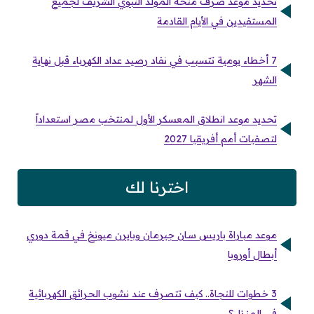
تحديد موعد صرف منحة المولد النبوي الشريف لجميع
المستفيدين في الأيام القادمة
7 أخطاء يومية تتسبب في نفاد رصيد عداد الكهرباء قبل نهاية
الشهر
تحديد موعد انطلاق المعسكر الأول لمنتخب مصر استعداداً
لتصفيات أمم أفريقيا 2027
اخترنا لك
موعد مباراة باريس سان جيرمان وبايرن ميونخ في قمة دوري
أبطال أوروبا
3 خطوات للنجاة.. كيف تتصرف عند نشوب الحرائق الكهربائية
في المنزل؟