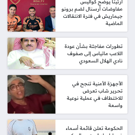
أرتيتا يوضح كواليس
مفاوضات أرسنال لضم برونو
جيماريش في فترة الانتقالات
الماضية
تطورات مفاجئة بشأن عودة
اللاعب ماتياس إلى صفوف
نادي الهلال السعودي
الأجهزة الأمنية تنجح في
تحرير شاب تعرض
للاختطاف في عملية نوعية
واسعة
الحكومة تعلن قائمة أسماء