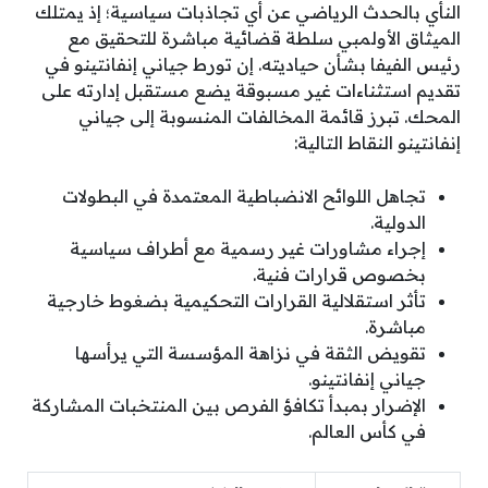
النأي بالحدث الرياضي عن أي تجاذبات سياسية؛ إذ يمتلك
الميثاق الأولمبي سلطة قضائية مباشرة للتحقيق مع
رئيس الفيفا بشأن حياديته. إن تورط جياني إنفانتينو في
تقديم استثناءات غير مسبوقة يضع مستقبل إدارته على
المحك. تبرز قائمة المخالفات المنسوبة إلى جياني
إنفانتينو النقاط التالية:
تجاهل اللوائح الانضباطية المعتمدة في البطولات
الدولية.
إجراء مشاورات غير رسمية مع أطراف سياسية
بخصوص قرارات فنية.
تأثر استقلالية القرارات التحكيمية بضغوط خارجية
مباشرة.
تقويض الثقة في نزاهة المؤسسة التي يرأسها
جياني إنفانتينو.
الإضرار بمبدأ تكافؤ الفرص بين المنتخبات المشاركة
في كأس العالم.