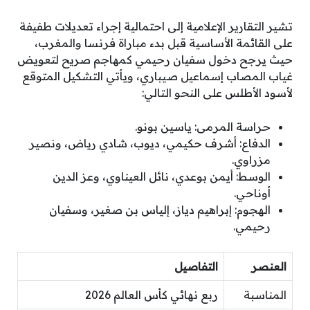
تشير التقارير الإعلامية إلى احتمالية إجراء تعديلات طفيفة
على القائمة الأساسية قبل بدء مباراة فرنسا والمغرب،
حيث يرجح دخول سفيان رحيمي كمهاجم صريح لتعويض
غياب المصاب إسماعيل صيباري، ويأتي التشكيل المتوقع
لأسود الأطلس على النحو التالي:
حراسة المرمى: ياسين بونو.
الدفاع: أشرف حكيمي، ديوب، شادي رياض، ونصير
مزراوي.
الوسط: أيمن بوعدي، نائل العيناوي، وعز الدين
أوناحي.
الهجوم: إبراهيم دياز، إلياس بن صغير، وسفيان
رحيمي.
العنصر
التفاصيل
المناسبة
ربع نهائي كأس العالم 2026