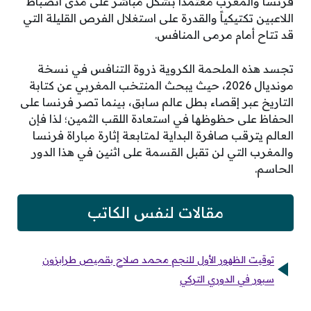
فرنسا والمغرب معتمداً بشكل مباشر على مدى انضباط
اللاعبين تكتيكياً والقدرة على استغلال الفرص القليلة التي
قد تتاح أمام مرمى المنافس.
تجسد هذه الملحمة الكروية ذروة التنافس في نسخة
مونديال 2026، حيث يبحث المنتخب المغربي عن كتابة
التاريخ عبر إقصاء بطل عالم سابق، بينما تصر فرنسا على
الحفاظ على حظوظها في استعادة اللقب الثمين؛ لذا فإن
العالم يترقب صافرة البداية لمتابعة إثارة مباراة فرنسا
والمغرب التي لن تقبل القسمة على اثنين في هذا الدور
الحاسم.
مقالات لنفس الكاتب
توقيت الظهور الأول للنجم محمد صلاح بقميص طرابزون
سبور في الدوري التركي