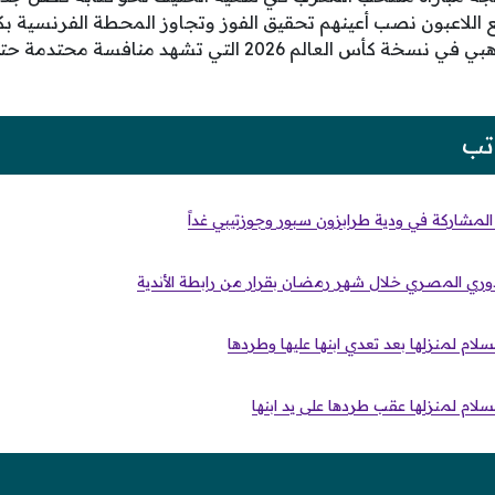
 اللاعبون نصب أعينهم تحقيق الفوز وتجاوز المحطة الفرنسية ب
مستحق ضمن المربع الذهبي في نسخة كأس العالم 2026 التي تش
تب
شاركة في ودية طرابزون سبور وجوزتيبي غداً
دوري المصري خلال شهر رمضان بقرار من رابطة الأندية
لام لمنزلها بعد تعدي ابنها عليها وطردها
سلام لمنزلها عقب طردها على يد ابنها