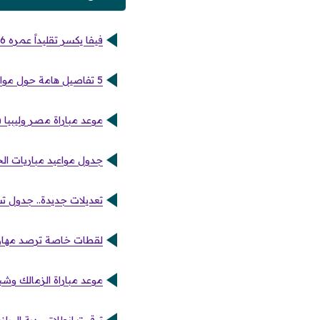
فيفا يكسر تقليداً عمره 96 عاماً ويغير ملامح كأس العالم القادمة
5 تفاصيل هامة حول مواجهة القمة بين الزمالك والأهلي في دوري نايل
موعد مباراة مصر وليبيا 
جدول مواعيد مباريات الجو
تعديلات جديدة.. جدول تشغ
لقطات خاصة ترصد مهارا
موعد مباراة الزمالك وشبا