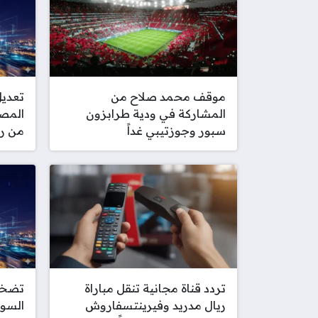
موقف محمد صلاح من
تعديل
المشاركة في ودية طرابزون
المص
سبور وجوزتيبي غداً
من را
تردد قناة مجانية تنقل مباراة
تضخم 
ريال مدريد وفيرينتسفاروش
السود