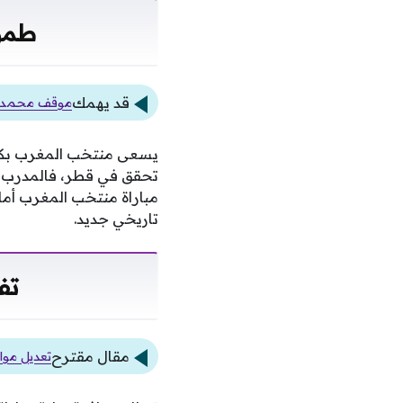
طموح
قد يهمك
موقف محمد صل
يسعى منتخب المغرب بكل م
تحقق في قطر، فالمدرب ي
مباراة منتخب المغرب أما
تاريخي جديد.
تف
مقال مقترح
تعديل موا