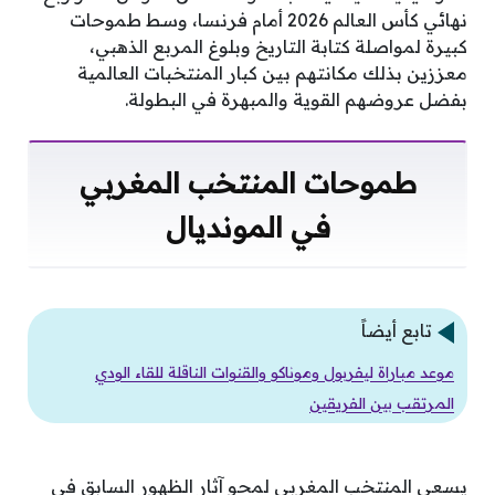
نهائي كأس العالم 2026 أمام فرنسا، وسط طموحات
كبيرة لمواصلة كتابة التاريخ وبلوغ المربع الذهبي،
معززين بذلك مكانتهم بين كبار المنتخبات العالمية
بفضل عروضهم القوية والمبهرة في البطولة.
طموحات المنتخب المغربي
في المونديال
تابع أيضاً
موعد مباراة ليفربول وموناكو والقنوات الناقلة للقاء الودي
المرتقب بين الفريقين
يسعى المنتخب المغربي لمحو آثار الظهور السابق في