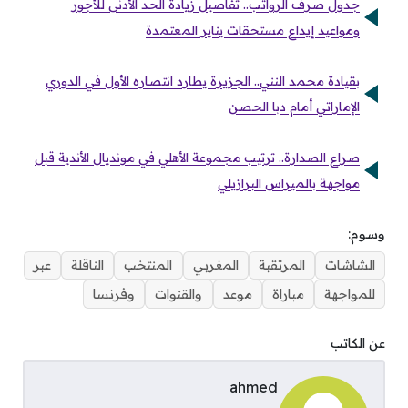
جدول صرف الرواتب.. تفاصيل زيادة الحد الأدنى للأجور
ومواعيد إيداع مستحقات يناير المعتمدة
بقيادة محمد النني.. الجزيرة يطارد انتصاره الأول في الدوري
الإماراتي أمام دبا الحصن
صراع الصدارة.. ترتيب مجموعة الأهلي في مونديال الأندية قبل
مواجهة بالميراس البرازيلي
وسوم:
الشاشات
المرتقبة
المغربي
المنتخب
الناقلة
عبر
للمواجهة
مباراة
موعد
والقنوات
وفرنسا
عن الكاتب
ahmed