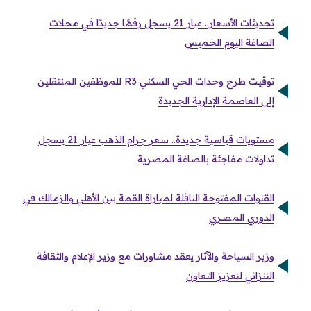
تحديثات الأسعار.. عيار 21 يسجل رقمًا جديدًا في محلات
الصاغة اليوم الخميس
توقيت طرح وحدات الحي السكني R3 للموظفين المنتقلين
إلى العاصمة الإدارية الجديدة
مستويات قياسية جديدة.. سعر جرام الذهب عيار 21 يسجل
تداولات مفاجئة بالصاغة المصرية
القنوات المفتوحة الناقلة لمباراة القمة بين الأهلي والزمالك في
الدوري المصري
وزير السياحة والآثار يعقد مشاورات مع وزير الإعلام والثقافة
التنزاني لتعزيز التعاون