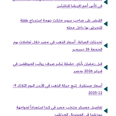
في كأس أمم إفريقيا للناشئين
القبض على صاحب سوبر ماركت بتهمة استدراج طفلة
للتحرش بها داخل محله
تحديثات الصاغة.. أسعار الذهب في مصر خلال تعاملات يوم
الجمعة 26 ديسمبر
قبل رمضان بأيام.. حقيقة تبكير صرف رواتب الموظفين في
فبراير 2026 بمصر
أسعار مستقرة.. تتبع حركة الذهب في الأردن اليوم الثلاثاء 9-
12-2025
تفاصيل معسكر منتخب مصر في كندا استعداداً لمواجهة
نيوزيلندا في المونديال المرتقب