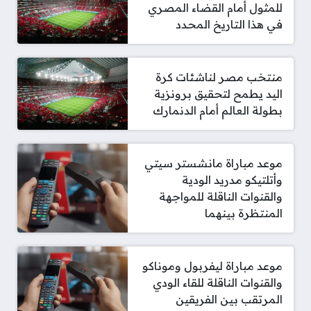
للمثول أمام القضاء المصري
في هذا التاريخ المحدد
منتخب مصر لناشئات كرة
اليد يطمح لتحقيق برونزية
بطولة العالم أمام الدنمارك
موعد مباراة مانشستر سيتي
وأتلتيكو مدريد الودية
والقنوات الناقلة للمواجهة
المنتظرة بينهما
موعد مباراة ليفربول وموناكو
والقنوات الناقلة للقاء الودي
المرتقب بين الفريقين