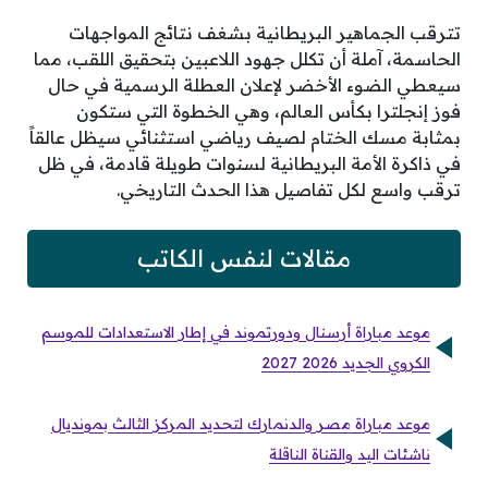
تترقب الجماهير البريطانية بشغف نتائج المواجهات
الحاسمة، آملة أن تكلل جهود اللاعبين بتحقيق اللقب، مما
سيعطي الضوء الأخضر لإعلان العطلة الرسمية في حال
فوز إنجلترا بكأس العالم، وهي الخطوة التي ستكون
بمثابة مسك الختام لصيف رياضي استثنائي سيظل عالقاً
في ذاكرة الأمة البريطانية لسنوات طويلة قادمة، في ظل
ترقب واسع لكل تفاصيل هذا الحدث التاريخي.
مقالات لنفس الكاتب
موعد مباراة أرسنال ودورتموند في إطار الاستعدادات للموسم
الكروي الجديد 2026 2027
موعد مباراة مصر والدنمارك لتحديد المركز الثالث بمونديال
ناشئات اليد والقناة الناقلة