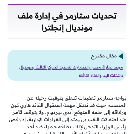
تحديات ستارمر في إدارة ملف
مونديال إنجلترا
مقال مقترح
موعد مباراة مصر والدنمارك لتحديد المركز الثالث بمونديال
ناشئات اليد والقناة الناقلة
يواجه ستارمر تعقيدات تتعلق بتوقيت رحيله عن
المنصب، حيث قد تنتقل مهمة استقبال القائد هاري كين
ورفاقه إلى خلفه المتوقع آندي بيرنهام، ولا يتوقف الأمر
عند احتفالات اللقب بل يمتد إلى القرارات الإدارية، إذ رفض
رئيس الوزراء التدخل لإلغاء بطاقة حمراء ضد أحد
المدافعين، مفضلاً ترك الأمور الفنية للمسؤولين في