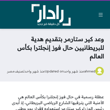
وعد كير ستارمر بتقديم هدية
للبريطانيين حال فوز إنجلترا بكأس
العالم
ahmed
منذ شهر واحد
Updated on
منذ شهر واحد
تصنيف
مصر
عطلة رسمية في حال فوز إنجلترا بكأس العالم هي
الأمنية التي يترقبها الشارع الرياضي البريطاني، إذ أبدى
رئيس الوزراء كير ستارمر استعداده لإقرار يوم وطني