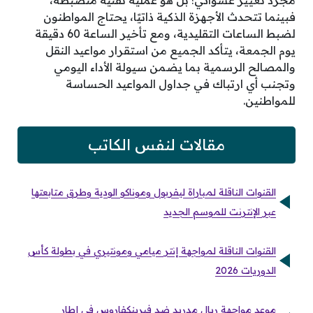
مجرد تغيير عشوائي؛ بل هو عملية تقنية منضبطة،
فبينما تتحدث الأجهزة الذكية ذاتيًا، يحتاج المواطنون
لضبط الساعات التقليدية، ومع تأخير الساعة 60 دقيقة
يوم الجمعة، يتأكد الجميع من استقرار مواعيد النقل
والمصالح الرسمية بما يضمن سيولة الأداء اليومي
وتجنب أي ارتباك في جداول المواعيد الحساسة
للمواطنين.
مقالات لنفس الكاتب
القنوات الناقلة لمباراة ليفربول وموناكو الودية وطرق متابعتها
عبر الإنترنت للموسم الجديد
القنوات الناقلة لمواجهة إنتر ميامي ومونتيري في بطولة كأس
الدوريات 2026
موعد مواجهة ريال مدريد ضد فيرينكفاروس في إطار