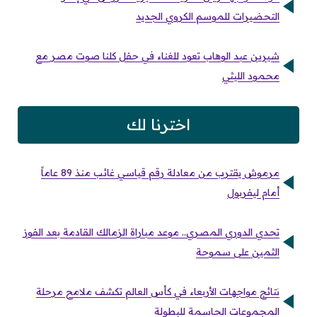
التحضيرات للموسم الكروي الجديد
شيرين عبد الوهاب تعود للغناء في حفل كلنا صوت مصر مع
محمود الليثي
اخترنا لك
مرموش يقترب من معادلة رقم قياسي غائب منذ 89 عاماً
أمام ليفربول
تحدي الدوري المصري.. موعد مباراة الزمالك القادمة بعد الفوز
الثمين على سموحة
نتائج مواجهات الأربعاء في كأس العالم تكشف ملامح مرحلة
المجموعات الحاسمة للبطولة