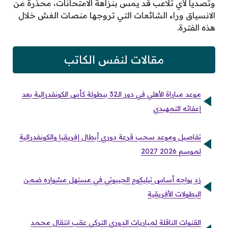
وتصدياً لأي تلاعب قد يمس بنزاهة الامتحانات، محذرة من
الانسياق وراء الشائعات التي تروجها منصات الغش خلال
هذه الفترة.
مقالات لنفس الكاتب
موعد مباراة الأهلي في دور الـ32 ببطولة كأس الكونفدرالية بعد
إعفائه التمهيدي
تفاصيل وموعد سحب قرعة دوري أبطال إفريقيا والكونفدرالية
لموسم 2026 2027
زد يواجه أساس تيليكوم الجيبوتي في مستهل مشواره ضمن
البطولات الأفريقية
القنوات الناقلة لمباريات الدوري التركي عقب انتقال محمد