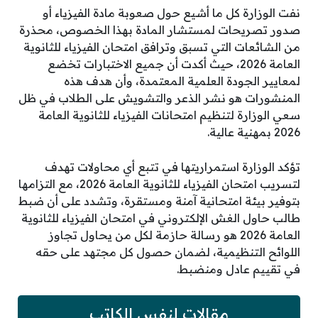
نفت الوزارة كل ما أشيع حول صعوبة مادة الفيزياء أو
صدور تصريحات لمستشار المادة بهذا الخصوص، محذرة
من الشائعات التي تسبق وترافق امتحان الفيزياء للثانوية
العامة 2026، حيث أكدت أن جميع الاختبارات تخضع
لمعايير الجودة العلمية المعتمدة، وأن هدف هذه
المنشورات هو نشر الذعر والتشويش على الطلاب في ظل
سعي الوزارة لتنظيم امتحانات الفيزياء للثانوية العامة
2026 بمهنية عالية.
تؤكد الوزارة استمراريتها في تتبع أي محاولات تهدف
لتسريب امتحان الفيزياء للثانوية العامة 2026، مع التزامها
بتوفير بيئة امتحانية آمنة ومستقرة، وتشدد على أن ضبط
طالب حاول الغش الإلكتروني في امتحان الفيزياء للثانوية
العامة 2026 هو رسالة حازمة لكل من يحاول تجاوز
اللوائح التنظيمية، لضمان حصول كل مجتهد على حقه
في تقييم عادل ومنضبط.
مقالات لنفس الكاتب