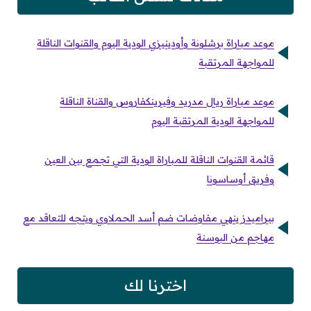
موعد مباراة برشلونة وأودينيزي الودية اليوم والقنوات الناقلة
للمواجهة المرتقبة
موعد مباراة ريال مدريد وفيرينكفاروس والقناة الناقلة
للمواجهة الودية المرتقبة اليوم
قائمة القنوات الناقلة للمباراة الودية التي تجمع بين العين
وفريق أوساسونا
بيراميدز ينهي مفاوضات ضم أسد الحملاوي ويتجه للتعاقد مع
مهاجم من البوسنة
اخترنا لك