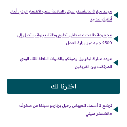
موعد مباراة مانشستر سيتي القادمة عقب الانتصار الودي أمام
أتلتيكو مدريد
مجموعة طلعت مصطفى تطرح وظائف برواتب تصل إلى
9500 جنيه عبر وزارة العمل
موعد مباراة ليفربول وموناكو والقنوات الناقلة للقاء الودي
المرتقب بين الفريقين
اخترنا لك
ترشح 3 أسماء لتعويض رحيل برناردو سيلفا عن صفوف
مانشستر سيتي