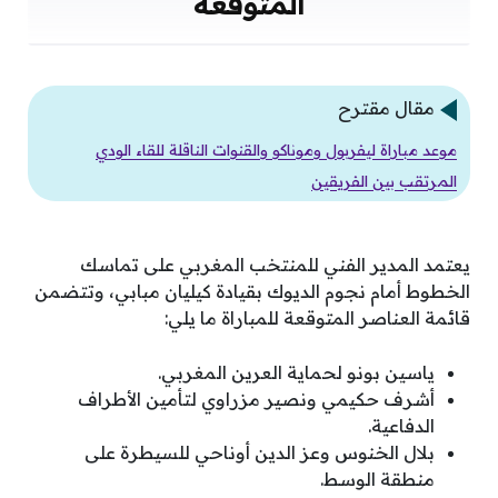
المتوقعة
مقال مقترح
موعد مباراة ليفربول وموناكو والقنوات الناقلة للقاء الودي
المرتقب بين الفريقين
يعتمد المدير الفني للمنتخب المغربي على تماسك
الخطوط أمام نجوم الديوك بقيادة كيليان مبابي، وتتضمن
قائمة العناصر المتوقعة للمباراة ما يلي:
ياسين بونو لحماية العرين المغربي.
أشرف حكيمي ونصير مزراوي لتأمين الأطراف
الدفاعية.
بلال الخنوس وعز الدين أوناحي للسيطرة على
منطقة الوسط.