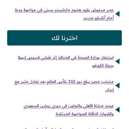
عمر مرموش يقود هجوم مانشستر سيتي في مواجهة ودية
أمام أتلتيكو مدريد
اخترنا لك
استنفار بوزارة الصحة في المنافذ إثر تفشي فيروس إيبولا
بدولة الكونغو
منتخب مصر يبلغ دور الـ32 بكأس العالم بعد تعادل مثير مع
إيران
موعد مباراة الأهلي والتعاون في دوري روشن السعودي
والقنوات الناقلة للمواجهة المرتقبة