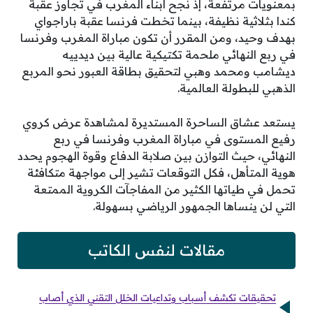
بمعنويات مرتفعة، إذ نجح أبناء المغرب في تجاوز عقبة
كندا بثلاثية نظيفة، بينما تخطت فرنسا عقبة باراجواي
بهدف وحيد، ومن المقرر أن تكون مباراة المغرب وفرنسا
في ربع النهائي ملحمة تكتيكية عالية بين ديدييه
ديشامب ومحمد وهبي لتحقيق بطاقة العبور نحو المربع
الذهبي للبطولة العالمية.
يستعد عشاق الساحرة المستديرة لمشاهدة عرض كروي
رفيع المستوى في مباراة المغرب وفرنسا في ربع
النهائي، حيث التوازن بين صلابة الدفاع وقوة الهجوم يحدد
هوية المتأهل، فكل التوقعات تشير إلى مواجهة متكافئة
تحمل في طياتها الكثير من المفاجآت الكروية الممتعة
التي لن ينساها الجمهور الرياضي بسهولة.
مقالات لنفس الكاتب
تحقيقات تكشف أسباب وتداعيات الخلل التقني الذي أصاب