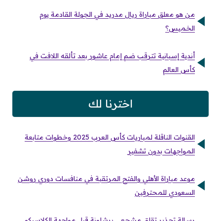
من هو معلق مباراة ريال مدريد في الجولة القادمة يوم
الخميس؟
أندية إسبانية تترقب ضم إمام عاشور بعد تألقه اللافت في
كأس العالم
اخترنا لك
القنوات الناقلة لمباريات كأس العرب 2025 وخطوات متابعة
المواجهات بدون تشفير
موعد مباراة الأهلي والفتح المرتقبة في منافسات دوري روشن
السعودي للمحترفين
رسالة تحذير تقلق مشجعي برشلونة قبل مواجهة الكلاسيكو