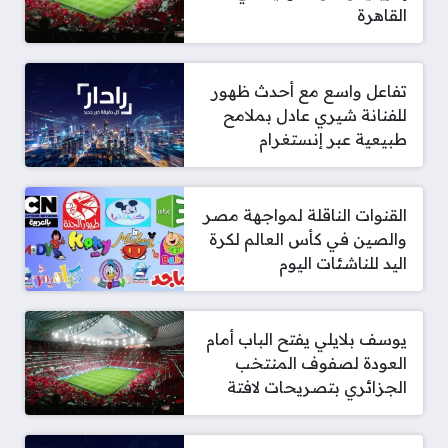
القاهرة
تفاعل واسع مع أحدث ظهور
للفنانة شيري عادل بملامح
طبيعية عبر إنستغرام
القنوات الناقلة لمواجهة مصر
والصين في كأس العالم لكرة
اليد للناشئات اليوم
يوسف بلايلي يفتح الباب أمام
العودة لصفوف المنتخب
الجزائري بتصريحات لافتة