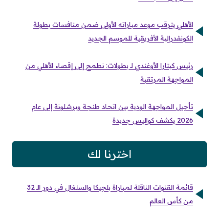
الأهلي يترقب موعد مباراته الأولى ضمن منافسات بطولة
الكونفدرالية الأفريقية للموسم الجديد
رئيس كيتارا الأوغندي لـ بطولات: نطمح إلى إقصاء الأهلي من
المواجهة المرتقبة
تأجيل المواجهة الودية بين اتحاد طنجة وبرشلونة إلى عام
2026 يكشف كواليس جديدة
اخترنا لك
قائمة القنوات الناقلة لمباراة بلجيكا والسنغال في دور الـ 32
من كأس العالم