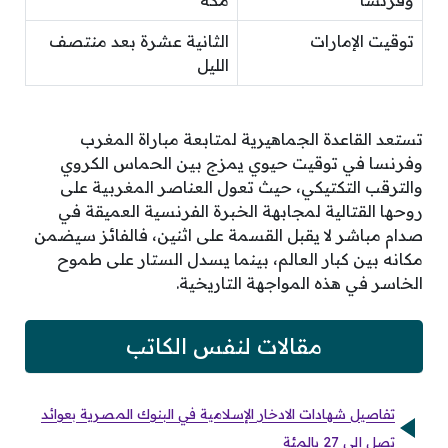
وفرنسا
مكة
توقيت الإمارات
الثانية عشرة بعد منتصف
الليل
تستعد القاعدة الجماهيرية لمتابعة مباراة المغرب
وفرنسا في توقيت حيوي يمزج بين الحماس الكروي
والترقب التكتيكي، حيث تعول العناصر المغربية على
روحها القتالية لمجابهة الخبرة الفرنسية العميقة في
صدام مباشر لا يقبل القسمة على اثنين، فالفائز سيضمن
مكانه بين كبار العالم، بينما يسدل الستار على طموح
الخاسر في هذه المواجهة التاريخية.
مقالات لنفس الكاتب
تفاصيل شهادات الادخار الإسلامية في البنوك المصرية بعوائد
تصل إلى 27 بالمئة