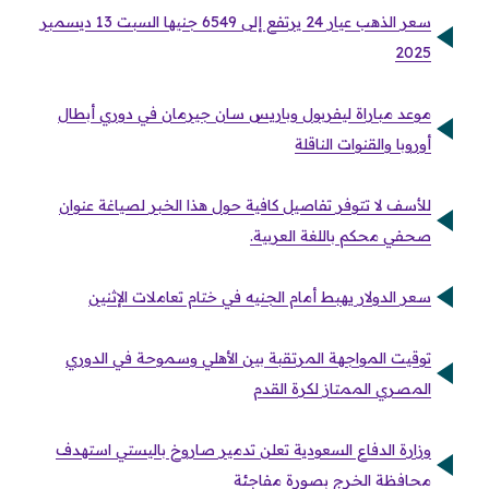
سعر الذهب عيار 24 يرتفع إلى 6549 جنيها السبت 13 ديسمبر
2025
موعد مباراة ليفربول وباريس سان جيرمان في دوري أبطال
أوروبا والقنوات الناقلة
للأسف لا تتوفر تفاصيل كافية حول هذا الخبر لصياغة عنوان
صحفي محكم باللغة العربية.
سعر الدولار يهبط أمام الجنيه في ختام تعاملات الإثنين
توقيت المواجهة المرتقبة بين الأهلي وسموحة في الدوري
المصري الممتاز لكرة القدم
وزارة الدفاع السعودية تعلن تدمير صاروخ باليستي استهدف
محافظة الخرج بصورة مفاجئة