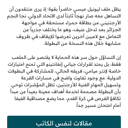
يظل ملف ليونيل ميسي حاضراً بقوة؛ إذ يرى منتقدون أن
التساهل معه صار نهجاً ثابتاً لدى الاتحاد الدولي. نجا النجم
الأرجنتيني من بطاقة حمراء مستحقة في مواجهة
الجزائر بعد تدخل عنيف، وهو ما يختلف جذرياً عن
التعامل مع لاعبين آخرين تعرضوا للإيقاف في ظروف
مشابهة خلال هذه النسخة من البطولة.
إن التساؤل حول سر هذه الحماية لا يقتصر على الملعب
فقط، بل يمتد لقرارات جياني إنفانتينو التي تمنح امتيازات
خاصة لإنتر ميامي، فريقه الحالي، للمشاركة في البطولات
الدولية. مع وجود تفاوت واضح في مسارات القرعة
وتسهيل المهام الفنية للأرجنتين، تظل المؤشرات توحي
بأن البطولة مصممة لخدمة أهداف معينة بعيداً عن مبدأ
تكافؤ الفرص في كرة القدم، مما يضع مصداقية الفيفا
أمام امتحان عسير جداً.
مقالات لنفس الكاتب