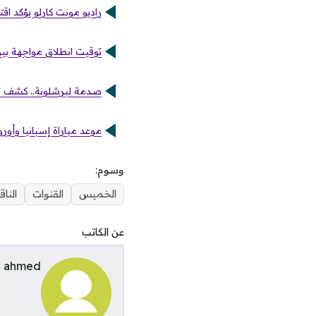
راديو مونت كارلو يؤكد 
توقيت انطلاق مواجهة بي
صدمة لبرشلونة.. كشف تف
موعد مباراة إسبانيا وأور
وسوم:
الخميس
القنوات
الناق
عن الكاتب
ahmed