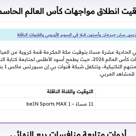
قيت انطلاق مواجهات كأس العالم الحاسم
اريس سان جيرمان وأستون فيلا في السوبر الأوروبي والقنوات الناقلة
حادية عشرة مساءً بتوقيت مكة المكرمة قمة كروية من العيار 
أهم محطات مواعيد مباريات كأس العالم 2026، حيث يطمح أسود الأطلس لمتابعة
الفرنسيو
التوقيت والقناة الناقلة
11 مساءً – beIN Sports MAX 1
أدوات متابعة منافسات ربع النهائي