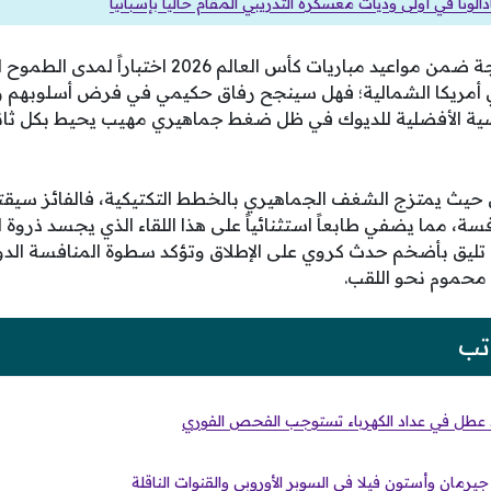
ادالونا في أولى وديات معسكره التدريبي المقام حالياً بإسبانيا
تمثل هذه الموقعة المدرجة ضمن مواعيد مباريات كأس الع
 أمريكا الشمالية؛ فهل سينجح رفاق حكيمي في فرض أسلوبهم وت
ية الأفضلية للديوك في ظل ضغط جماهيري مهيب يحيط بكل ثانية
 حيث يمتزج الشغف الجماهيري بالخطط التكتيكية، فالفائز س
ة، مما يضفي طابعاً استثنائياً على هذا اللقاء الذي يجسد ذروة ال
تليق بأضخم حدث كروي على الإطلاق وتؤكد سطوة المنافسة الدولية
محموم نحو اللقب.
تب
رمان وأستون فيلا في السوبر الأوروبي والقنوات الناقلة