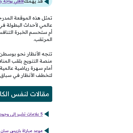
قد يهمك
الأهلي يواجه ب
عالمي لأحداث البطولة في
أم ستحسم الخبرة التنافس
المرتقب.
تتجه الأنظار نحو بوسطن
منصة التتويج بلقب المنافس
أمام سهرة رياضية عالمية 
لتخطف الأنظار في سباق 
مقالات لنفس الكا
5 علامات تشير إلى وجود عطل في عداد الكهرباء تستوجب الفحص الفوري
موعد مباراة باريس سان جي