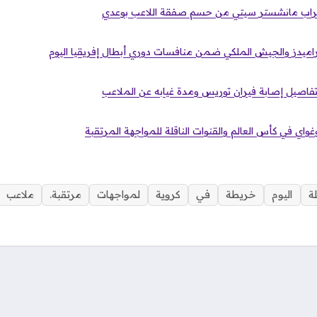
اقتراب مانشستر سيتي من حسم صفقة اللاعب بوعدي
راميدز والجيش الملكي ضمن منافسات دوري أبطال إفريقيا اليوم
اصيل إصابة فيران توريس ومدة غيابه عن الملاعب
وغواي في كأس العالم والقنوات الناقلة للمواجهة المرتقبة
لة
اليوم
خريطة
في
كروية
لمواجهات
مرتقبة.
ملاعب