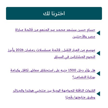
اخترنا لك
حسام حسن يستبعد محمد عبد المنعم من قائمة مباراة
مصر والأرجنتين
موسم من العيار الثقيل.. قائمة مسلسلات رمضان 2026 وأبرز
النجوم المشاركين في السباق
هل يؤثر دخل 1500 جنيه على استحقاق معاش تكافل وكرامة
بوزارة التضامن؟
القنوات الناقلة للمواجهة الودية بين منتخبي هولندا والجزائر
وطرق متابعتها رقميًا