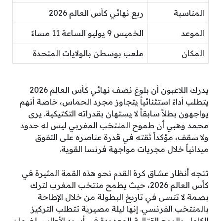
المناسبة
ربع نهائي كأس العالم 2026
الموعد
الخميس 9 يوليو الساعة 11 مساءً
المكان
ملعب بوسطن بالولايات المتحدة
يدرك اللاعبون أن بلوغ نصف نهائي كأس العالم 2026
يتطلب أداءً استثنائياً يتجاوز مجرد الحماس، خاصة أنهم
يواجهون بطلاً سابقاً لا يستهان بقدراته التكتيكية. يرى
محمد وهبي أن طموح المنتخب المغربي ليس له حدود
ولا سقف، مؤكداً ثقته في قدرة عناصره على التفوق
ميدانياً خلال مجريات مواجهة فرنسا القوية.
تتجه أنظار عشاق كرة القدم نحو هذه القمة المثيرة في
كأس العالم 2026، حيث يطمح منتخب المغرب لترك
بصمة لا تنسى في تاريخ البطولة من خلال الإطاحة
بالمنتخب الفرنسي. إنها ليلة مصيرية تتطلب التركيز
الكامل والروح القتالية المعهودة في أسود الأطلس لضمان