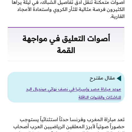
أصوات متمكنة تنقل أدق تفاصيل الشباك، في ليلة يراها
الكثيرون فرصة مثالية للثأر الكروي واستعادة الأمجاد
القارية.
أصوات التعليق في مواجهة
القمة
مقال مقترح
موعد مباراة مصر وإسبانيا في نصف نهائي مونديال اليد
للناشئات والقنوات الناقلة
تعد مباراة المغرب وفرنسا حدثاً استثنائياً يستوجب
حضوراً صوتياً لأبرز المعلقين الرياضيين العرب أصحاب