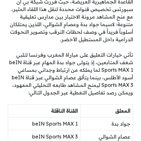
القاعدة الجماهيرية العريضة، حيث قررت شبكة بي ان
سبورتس تخصيص قنوات محددة لنقل هذا اللقاء المثير،
مع منح المشاهد مرونة الاختيار بين مدارس تعليقية
متنوعة؛ لاسيما جواد بدة وعصام الشوالي، اللذين يمتلكان
أسلوباً فريداً في وصف لحظات الترقب وتصوير التحولات
الدرامية داخل المستطيل الأخضر.
تأتي خيارات التعليق على مباراة المغرب وفرنسا لتلبي
شغف المتابعين، إذ يتولى جواد بدة المهام عبر قناة beIN
Sports MAX 1 لما يملكه من ارتباط وجداني بمساعي
أسود الأطلس، بينما يتألق عصام الشوالي عبر قناة beIN
Sports MAX 3 ليمنح المشاهد طابعه التحليلي المعهود،
ويمكن رصد تفاصيل التغطية عبر الجدول التالي:
المعلق
القناة الناقلة
جواد بدة
beIN Sports MAX 1
عصام الشوالي
beIN Sports MAX 3